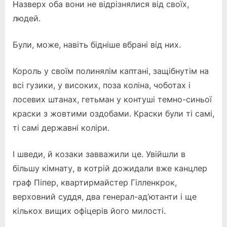
Назверх оба вони не відрізнялися від своїх,
людей.
Були, може, навіть бідніше вбрані від них.
Король у своїм полинялім каптані, защібнутім на
всі гузики, у високих, поза коліна, чоботах і
лосевих штанах, гетьман у контуші темно-синьої
краски з жовтими оздобами. Краски були ті самі,
ті самі державні коліри.
І шведи, й козаки завважили це. Увійшли в
більшу кімнату, в котрій дожидали вже канцлер
граф Піпер, квартирмайстер Гілленкрок,
верховний суддя, два генерал-ад’ютанти і ще
кількох вищих офіцерів його милості.