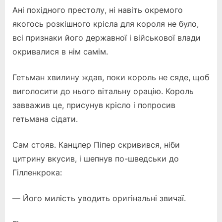
Ані похідного престолу, ні навіть окремого
якогось розкішного крісла для короля не було,
всі признаки його державної і військової влади
окривалися в нім самім.
Гетьман хвилину ждав, поки король не сяде, щоб
виголосити до нього вітальну орацію. Король
завважив це, присунув крісло і попросив
гетьмана сідати.
Сам стояв. Канцлер Піпер скривився, ніби
цитрину вкусив, і шепнув по-шведськи до
Гілленкрока:
— Його милість уводить оригінальні звичаї.