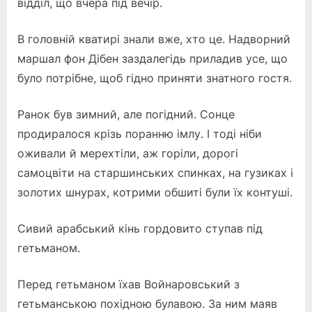
відділ, що вчера під вечір.
В головній кватирі знали вже, хто це. Надворний
маршал фон Дібен заздалегідь приладив усе, що
було потрібне, щоб гідно приняти знатного гостя.
Ранок був зимний, але погідний. Сонце
продиралося крізь поранню імлу. І тоді ніби
оживали й мерехтіли, аж горіли, дорогі
самоцвіти на старшинських спинках, на гузиках і
золотих шнурах, котрими обшиті були їх контуші.
Сивий арабський кінь гордовито ступав під
гетьманом.
Перед гетьманом їхав Войнаровський з
гетьманською похідною булавою. За ним маяв