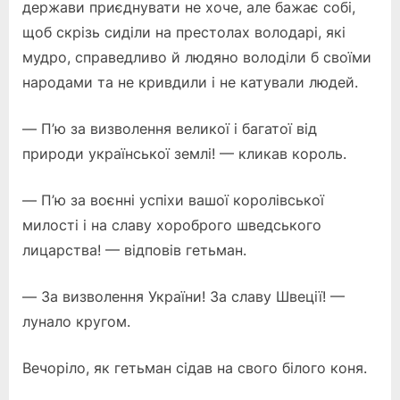
держави приєднувати не хоче, але бажає собі,
щоб скрізь сиділи на престолах володарі, які
мудро, справедливо й людяно володіли б своїми
народами та не кривдили і не катували людей.
— П’ю за визволення великої і багатої від
природи української землі! — кликав король.
— П’ю за воєнні успіхи вашої королівської
милості і на славу хороброго шведського
лицарства! — відповів гетьман.
— За визволення України! За славу Швеції! —
лунало кругом.
Вечоріло, як гетьман сідав на свого білого коня.