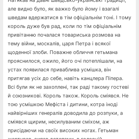
Натякав на давні шведсько-українські традиції,
але видно було, як важко було йому і взагалі
шведам вдержатися в тім офіціальнім тоні. І тому
король дуже був рад, коли по тім офіціальнім
привітанню почалася товариська розмова на
тему війни, москалів, царя Петра і всякої
щоденної злоби. Поважне обличчя гетьмана
прояснилося, ожило, його очі потеплішали, на
устах появилася приваблива усмішка, він
притягав усіх до себе, навіть канцлера Піпера.
Всі були як не захоплені, так раді такому гостеві
й союзникові. Король також. Король сміявся. Не
тою усмішкою Мефіста і дитини, котра іноді
найвірніших генералів доводила до розпуки, а
сміявся щирим, несилуваним сміхом, аж
присідаючи на своїх високих ногах. Гетьман