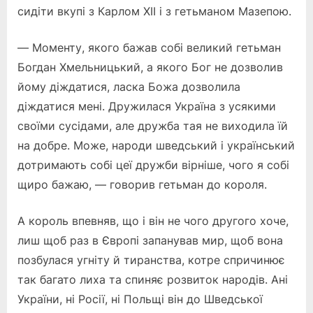
сидіти вкупі з Карлом XII і з гетьманом Мазепою.
— Моменту, якого бажав собі великий гетьман
Богдан Хмельницький, а якого Бог не дозволив
йому діждатися, ласка Божа дозволила
діждатися мені. Дружилася Україна з усякими
своїми сусідами, але дружба тая не виходила їй
на добре. Може, народи шведський і український
дотримають собі цеї дружби вірніше, чого я собі
щиро бажаю, — говорив гетьман до короля.
А король впевняв, що і він не чого другого хоче,
лиш щоб раз в Європі запанував мир, щоб вона
позбулася угніту й тиранства, котре спричинює
так багато лиха та спиняє розвиток народів. Ані
України, ні Росії, ні Польщі він до Шведської