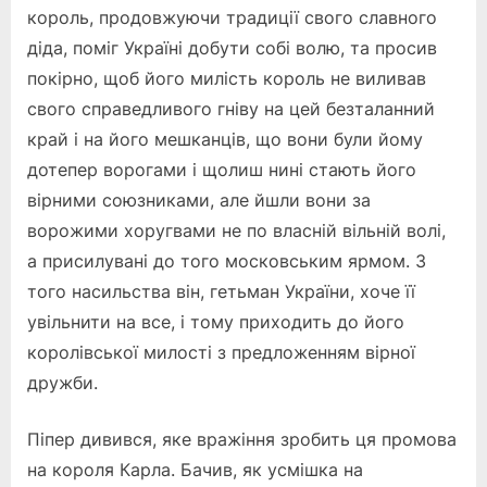
король, продовжуючи традиції свого славного
діда, поміг Україні добути собі волю, та просив
покірно, щоб його милість король не виливав
свого справедливого гніву на цей безталанний
край і на його мешканців, що вони були йому
дотепер ворогами і щолиш нині стають його
вірними союзниками, але йшли вони за
ворожими хоругвами не по власній вільній волі,
а присилувані до того московським ярмом. З
того насильства він, гетьман України, хоче її
увільнити на все, і тому приходить до його
королівської милості з предложенням вірної
дружби.
Піпер дивився, яке вражіння зробить ця промова
на короля Карла. Бачив, як усмішка на