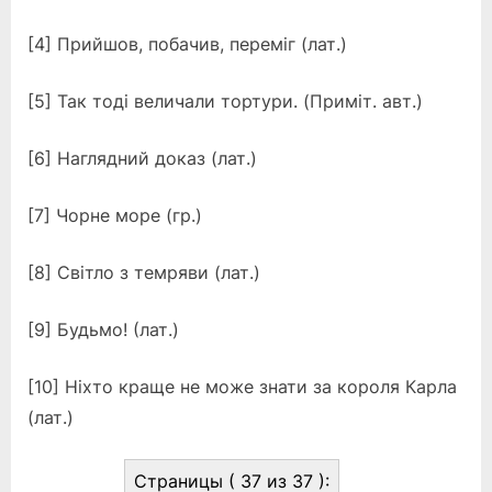
[4] Прийшов, побачив, переміг (лат.)
[5] Так тоді величали тортури. (Приміт. авт.)
[6] Наглядний доказ (лат.)
[7] Чорне море (гр.)
[8] Світло з темряви (лат.)
[9] Будьмо! (лат.)
[10] Ніхто краще не може знати за короля Карла
(лат.)
Страницы ( 37 из 37 ):