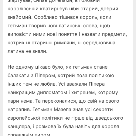
жартував, сипав дотепами, в головній
королівській кватирі був ніби старий, добрий
знайомий. Особливо тішився король, коли
гетьман творив нові латинські слова, щоб
виповісти ними нові поняття і назвати предмети,
котрих ні старинні римляни, ні середновічна
латина не знали.
Не одному цікаво було, як гетьман стане
балакати з Піпером, котрий поза політикою
інших тем не любив. Усі вважали Піпера
найкращим дипломатом і хитрецем, котрому
пари нема. Та переконалися, що свій на свого
натрапив. Гетьман Мазепа знав усі секрети
європейської політики не гірше від шведського
канцлера, і розмова їх була навіть для короля
справжнім пиром.