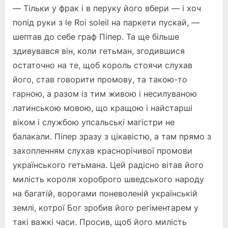
— Тільки у фрак і в перуку його вбери — і хоч
попід руки з le Roi soleil на паркети пускай, —
шептав до себе граф Піпер. Та ще більше
здивувався він, коли гетьман, згодившися
остаточно на те, щоб король стоячи слухав
його, став говорити промову, та такою-то
гарною, а разом із тим живою і несилуваною
латинською мовою, що кращою і найстарші
віком і службою упсальські магістри не
балакали. Піпер зразу з цікавістю, а там прямо з
захопленням слухав краснорічивої промови
українського гетьмана. Цей радісно вітав його
милість короля хороброго шведського народу
на багатій, ворогами поневоленій українській
землі, котрої Бог зробив його регіментарем у
такі важкі часи. Просив, щоб його милість