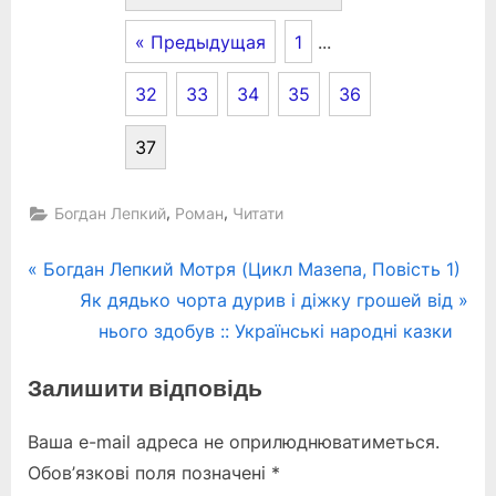
« Предыдущая
1
...
32
33
34
35
36
37
,
,
Богдан Лепкий
Роман
Читати
Навігація
P
Богдан Лепкий Мотря (Цикл Мазепа, Повість 1)
r
N
Як дядько чорта дурив і діжку грошей від
записів
e
e
нього здобув :: Українські народні казки
v
x
Залишити відповідь
i
t
o
P
Ваша e-mail адреса не оприлюднюватиметься.
u
o
Обов’язкові поля позначені
*
s
s