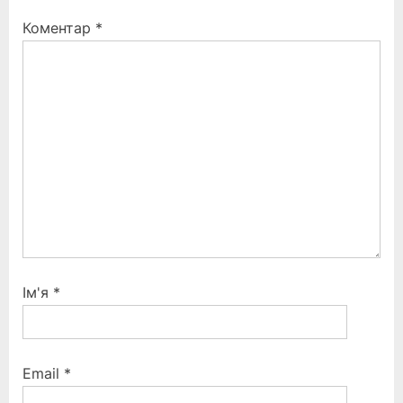
P
t
Коментар
*
o
:
s
t
:
Ім'я
*
Email
*