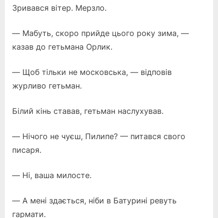
Зривався вітер. Мерзло.
— Мабуть, скоро прийде цього року зима, —
казав до гетьмана Орлик.
— Щоб тільки не московська, — відповів
журливо гетьман.
Білий кінь ставав, гетьман наслухував.
— Нічого не чуєш, Пилипе? — питався свого
писаря.
— Ні, ваша милосте.
— А мені здається, ніби в Батурині ревуть
гармати.