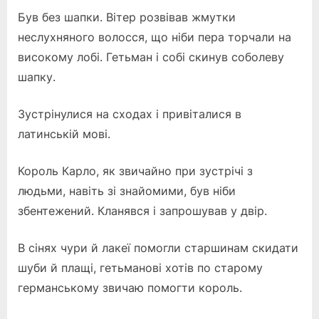
Був без шапки. Вітер розвівав жмутки
неслухняного волосся, що ніби пера торчали на
високому лобі. Гетьман і собі скинув соболеву
шапку.
Зустрінулися на сходах і привіталися в
латинській мові.
Король Карло, як звичайно при зустрічі з
людьми, навіть зі знайомими, був ніби
збентежений. Кланявся і запрошував у двір.
В сінях чури й лакеї помогли старшинам скидати
шуби й плащі, гетьманові хотів по старому
германському звичаю помогти король.