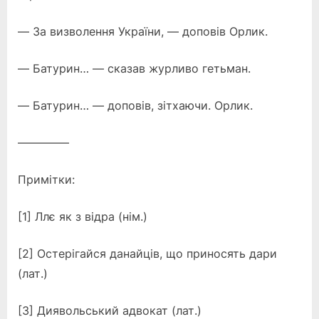
— За визволення України, — доповів Орлик.
— Батурин… — сказав журливо гетьман.
— Батурин… — доповів, зітхаючи. Орлик.
————–
Примітки:
[1] Ллє як з відра (нім.)
[2] Остерігайся данайців, що приносять дари
(лат.)
[3] Диявольський адвокат (лат.)