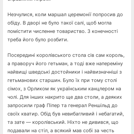
Незчулися, коли маршал церемонії попросив до
обіду. В дворі не було такої салі, щоб могла
помістити численне товариство. З конечності
треба його було розбити.
Посередині королівського стола сів сам король,
а праворуч його гетьман, а тоді вже напереміну
найвищі шведські достойники і найвизначніші з
гетьманових старшин. Було їх при тому столі
сімох, з Орликом як українським канцлером на
чолі. Для інших накрито ще два столи, а деяких
запросили граф Піпер та генерал Реншільд до
своїх кватир. Обід був невибагливий і небагатий,
та зате — королівський. Ніхто не дивився, що
подавали на стіл, а всякий мав собі за честь