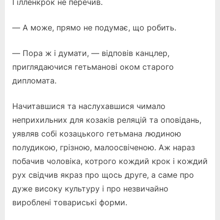
Гілленкрок не перечив.
— А може, прямо не подумає, що робить.
— Пора ж і думати, — відповів канцлер,
приглядаючися гетьманові оком старого
дипломата.
Начитавшися та наслухавшися чимало
неприхильних для козаків реляцій та оповідань,
уявляв собі козацького гетьмана людиною
полудикою, грізною, малоосвіченою. Аж нараз
побачив чоловіка, котрого кождий крок і кождий
рух свідчив якраз про щось друге, а саме про
дуже високу культуру і про незвичайно
вироблені товариські форми.