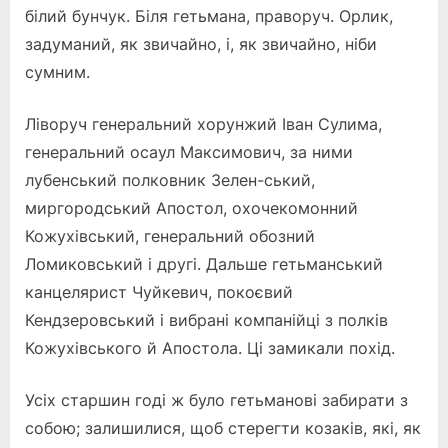
білий бунчук. Біля гетьмана, праворуч. Орлик,
задуманий, як звичайно, і, як звичайно, ніби
сумним.
Ліворуч генеральний хорунжий Іван Сулима,
генеральний осаул Максимович, за ними
лубенський полковник Зелен-ський,
миргородський Апостол, охочекомонний
Кожухівський, генеральний обозний
Ломиковський і другі. Дальше гетьманський
канцелярист Чуйкевич, покоєвий
Кендзеровський і вибрані компанійці з полків
Кожухівського й Апостола. Ці замикали похід.
Усіх старшин годі ж було гетьманові забирати з
собою; залишилися, щоб стерегти козаків, які, як