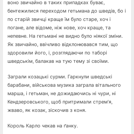
воно звичайно в таких припадках буває,
бентежилися переходом гетьмана до шведів, бо і
по старій звичці краще їм було старе, хоч і
погане, але відоме, ніж нове, хоч краще, та
непевне. На гетьмані не видно було ніякої зміни.
Як звичайно, ввічливо відклонювався тим, що
здоровили його, і, розглядаючи по таборі
шведськім, балакав на тую тему зі своїми.
Заграли козацькі сурми. Гаркнули шведські
барабани, військова музика заграла вітального
марша, і гетьман, не дожидаючись ні чури, ні
Кендзеровського, щоб притримали стрем’я,
жваво, як козак, зіскочив з коня.
Король Карло чекав на ґанку.