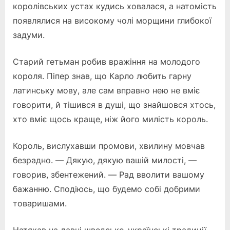
королівських устах кудись ховалася, а натомість
появлялися на високому чолі морщини глибокої
задуми.
Старий гетьман робив вражіння на молодого
короля. Піпер знав, що Карло любить гарну
латинську мову, але сам вправно нею не вміє
говорити, й тішився в душі, що знайшовся хтось,
хто вміє щось краще, ніж його милість король.
Король, вислухавши промови, хвилину мовчав
безрадно. — Дякую, дякую вашій милості, —
говорив, збентежений. — Рад вволити вашому
бажанню. Сподіюсь, що будемо собі добрими
товаришами.