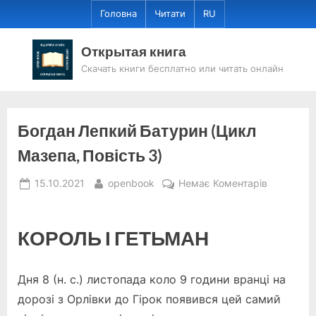
Skip
Головна
Читати
RU
to
content
Открытая книга
Скачать книги бесплатно или читать онлайн
Богдан Лепкий Батурин (Цикл
Мазепа, Повість 3)
Posted
By
до
15.10.2021
openbook
Немає Коментарів
on
Богдан
Лепкий
Батурин
КОРОЛЬ І ГЕТЬМАН
(Цикл
Мазепа,
Дня 8 (н. с.) листопада коло 9 години вранці на
Повість
3)
дорозі з Орлівки до Гірок появився цей самий