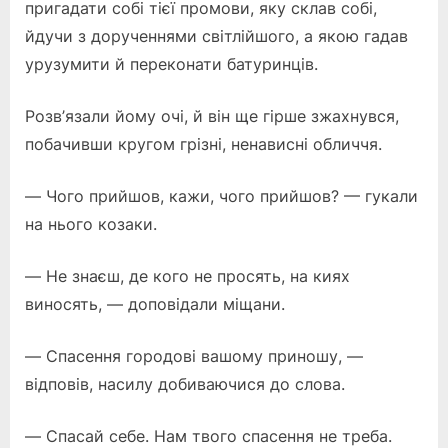
пригадати собі тієї промови, яку склав собі,
йдучи з дорученнями світлійшого, а якою гадав
урузумити й переконати батуринців.
Розв’язали йому очі, й він ще гірше зжахнувся,
побачивши кругом грізні, ненависні обличчя.
— Чого прийшов, кажи, чого прийшов? — гукали
на нього козаки.
— Не знаєш, де кого не просять, на киях
виносять, — доповідали міщани.
— Спасення городові вашому приношу, —
відповів, насилу добиваючися до слова.
— Спасай себе. Нам твого спасення не треба.