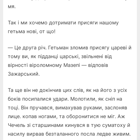
мя.
Так і ми хочемо дотримати присяги нашому
гетьма нові, от що!
— Це друга річ. Гетьман зломив присягу цареві й
тому ви, як підданці царські, звільнені від
вірності віроломному Мазепі — відповів
Зажарський.
Та ще він не докінчив цих слів, як на його з усіх
боків посипалися удари. Молотили, як сніп на
тоці. Він пручався, вимахував руками, заслоняв
лице. копав ногами, та оборонитися не міг. Аж
Чечель зі старшинами кинувся в тую суматоху й
насилу вирвав безталанного посла ледве живим.