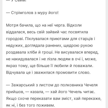
— У Сейм!
— Стрімголов з муру його!
Мотря бачила, що на неї черга. Відколи
віддалася, весь свій зайвий час посвятила
городові. Піклувалася приютами для старців і
недужих, доглядала ранених, щедрою рукою
роздавала хліби й гроші. Не висувалася вперед,
не накидувалася і не лізла людям в очі і, може,
якраз тому, ще більше її любили й поважали.
Відчувала це і зважилася промовити слово.
— Зажарський з листом до полковника Чечеля
прийшов, — казала, — хай його Чечель читає.
Якщо схоче переказати вам зміст, хай перекаже,
як ні, і без того поживем.