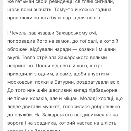
же гетьман своїй резиденції світляні сигнали,
щось вони значать. Тому-то й кожна година
проволоки золота була варта для нього.
І Чечель, зав’язавши Зажарському очі,
попровадив його на замок, до тої салі, в котрій
обложені відбували наради — козаки і міщани
вкупі. Товпа стрічала Зажарського вельми
непривітно. Посли від світлійшого, котрі
приходили з одним, а саме, щоби впустити
московські полки в Батурин, роздратували всіх.
До того нинішній щасливий випад підбадьорив
не тільки козаків, але й міщан. Молоді хлопці, що
ледве двигали мушкет, голосилися добровільно
до служби. На Зажарського всі дивилися як на
ворога і на зрадника, котрий настає на цілість