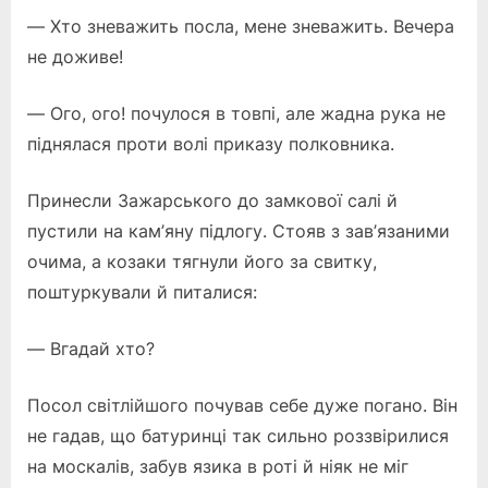
— Хто зневажить посла, мене зневажить. Вечера
не доживе!
— Ого, ого! почулося в товпі, але жадна рука не
піднялася проти волі приказу полковника.
Принесли Зажарського до замкової салі й
пустили на кам’яну підлогу. Стояв з зав’язаними
очима, а козаки тягнули його за свитку,
поштуркували й питалися:
— Вгадай хто?
Посол світлійшого почував себе дуже погано. Він
не гадав, що батуринці так сильно роззвірилися
на москалів, забув язика в роті й ніяк не міг