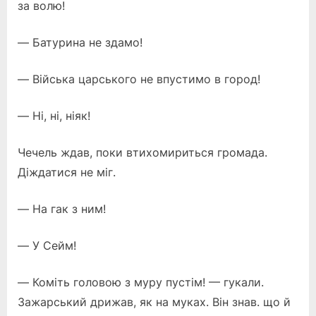
за волю!
— Батурина не здамо!
— Війська царського не впустимо в город!
— Ні, ні, ніяк!
Чечель ждав, поки втихомириться громада.
Діждатися не міг.
— На гак з ним!
— У Сейм!
— Коміть головою з муру пустім! — гукали.
Зажарський дрижав, як на муках. Він знав. що й