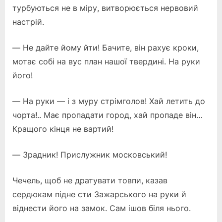
турбуються не в міру, витворюється нервовий
настрій.
— Не дайте йому йти! Бачите, він рахує кроки,
мотає собі на вус план нашої твердині. На руки
його!
— На руки — і з муру стрімголов! Хай летить до
чорта!.. Має пропадати город, хай пропаде він…
Кращого кінця не вартий!
— Зрадник! Прислужник московський!
Чечель, щоб не дратувати товпи, казав
сердюкам підне сти Зажарського на руки й
віднести його на замок. Сам ішов біля нього.