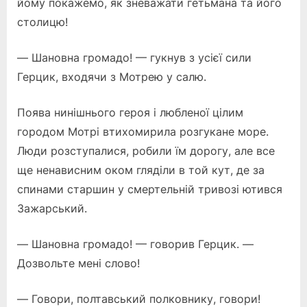
йому покажемо, як зневажати гетьмана та його
столицю!
— Шановна громадо! — гукнув з усієї сили
Герцик, входячи з Мотрею у салю.
Поява нинішнього героя і любленої цілим
городом Мотрі втихомирила розгукане море.
Люди розступалися, робили їм дорогу, але все
ще ненависним оком гляділи в той кут, де за
спинами старшин у смертельній тривозі ютився
Зажарський.
— Шановна громадо! — говорив Герцик. —
Дозвольте мені слово!
— Говори, полтавський полковнику, говори!