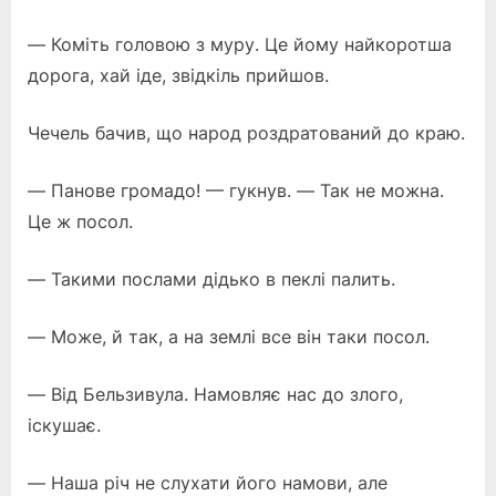
— Коміть головою з муру. Це йому найкоротша
дорога, хай іде, звідкіль прийшов.
Чечель бачив, що народ роздратований до краю.
— Панове громадо! — гукнув. — Так не можна.
Це ж посол.
— Такими послами дідько в пеклі палить.
— Може, й так, а на землі все він таки посол.
— Від Бельзивула. Намовляє нас до злого,
іскушає.
— Наша річ не слухати його намови, але