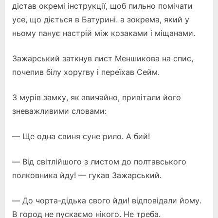
дістав окремі інструкції, щоб пильно помічати
усе, що діється в Батурині. а зокрема, який у
ньому панує настрій між козаками і міщанами.
Зажарський заткнув лист Меншикова на спис,
почепив білу хоругву і переїхав Сейм.
З мурів замку, як звичайно, привітали його
зневажливими словами:
— Ще одна свиня суне рило. А бий!
— Від світлійшого з листом до полтавського
полковника йду! — гукав Зажарський.
— До чорта-дідька свого йди! відповідали йому.
В город не пускаємо нікого. Не треба.