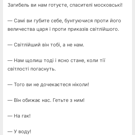
Загибель ви нам готуєте, спасителі московські!
— Самі ви губите себе, бунтуючися проти його
величества царя і проти приказів світлійшого.
— Світлійший він тобі, а не нам.
— Нам щолиш тоді і ясно стане, коли тії
світлості погаснуть.
— Того ви не дочекаєтеся ніколи!
— Він обижає нас. Гетьте з ним!
— На гак!
— У воду!