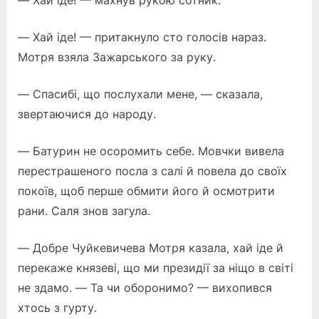
— Хай іде! — махнув рукою сотник.
— Хай іде! — притакнуло сто голосів нараз.
Мотря взяла Зажарського за руку.
— Спасибі, що послухали мене, — сказала,
звертаючися до народу.
— Батурин не осоромить себе. Мовчки вивела
перестрашеного посла з салі й повела до своїх
покоїв, щоб перше обмити його й осмотрити
рани. Саля знов загула.
— Добре Чуйкевичева Мотря казала, хай іде й
перекаже князеві, що ми президії за ніщо в світі
не здамо. — Та чи оборонимо? — вихопився
хтось з гурту.