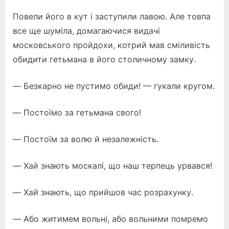
Повели його в кут і заступили лавою. Але товпа
все ще шуміла, домагаючися видачі
московського пройдохи, котрий мав сміливість
обидити гетьмана в його столичному замку.
— Безкарно не пустимо обиди! — гукали кругом.
— Постоїмо за гетьмана свого!
— Постоїм за волю й незалежність.
— Хай знають москалі, що наш терпець урвався!
— Хай знають, що прийшов час розрахунку.
— Або житимем вольні, або вольними помремо