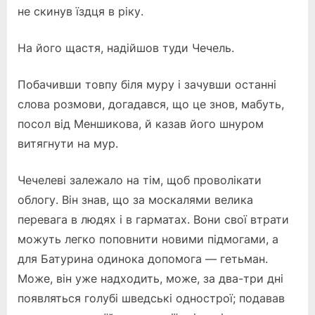
не скинув їздця в ріку.
На його щастя, надійшов туди Чечель.
Побачивши товпу біля муру і зачувши останні
слова розмови, догадався, що це знов, мабуть,
посол від Меншикова, й казав його шнуром
витягнути на мур.
Чечелеві залежало на тім, щоб проволікати
облогу. Він знав, що за москалями велика
перевага в людях і в гарматах. Вони свої втрати
можуть легко поповнити новими підмогами, а
для Батурина одинока допомога — гетьман.
Може, він уже надходить, може, за два-три дні
появляться голубі шведські однострої; подавав