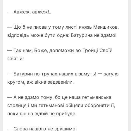
— Авжеж, авжеж!..
— Що б не писав у тому листі князь Меншиков,
відповідь може бути одна: Батурина не здамо!
— Так нам, Боже, допоможи во Тройці Своїй
Святій!
— Батурин по трупах наших візьмуть! — загуло
кругом, аж вікна задзвеніли.
— А не здамо тому, бо це наша гетьманська
столиця і ми гетьманові обіцяли обороняти її,
поки він на відбій не прибуде.
— Слова нашого не зрушимо!