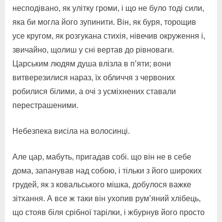
несподівано, як улітку громи, і що не було тоді сили,
яка би могла його зупинити. Він, як буря, торощив
усе кругом, як розгукана стихія, нівечив окруження і,
звичайно, щолиш у сні вертав до рівноваги.
Царським людям душа влізла в п’яти; вони
витверезилися нараз, їх обличчя з червоних
робилися білими, а очі з усміхнених ставали
перестрашеними.
Небезпека висіла на волосинці.
Але цар, мабуть, пригадав собі. що він не в себе
дома, запанував над собою, і тільки з його широких
грудей, як з ковальського мішка, добулося важке
зітхання. А все ж таки він ухопив рум’яний хлібець,
що стояв біля срібної тарілки, і жбурнув його просто