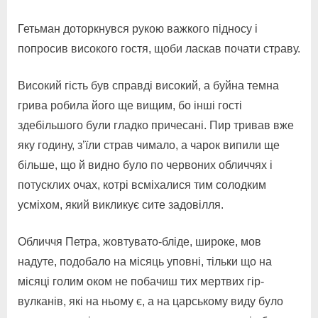
Гетьман доторкнувся рукою важкого підносу і
попросив високого гостя, щоби ласкав почати страву.
Високий гість був справді високий, а буйна темна
грива робила його ще вищим, бо інші гості
здебільшого були гладко причесані. Пир тривав вже
яку годину, з’їли страв чимало, а чарок випили ще
більше, що й видно було по червоних обличчях і
потусклих очах, котрі всміхалися тим солодким
усміхом, який викликує сите задовілля.
Обличчя Петра, жовтувато-бліде, широке, мов
надуте, подобало на місяць уповні, тільки що на
місяці голим оком не побачиш тих мертвих гір-
вулканів, які на ньому є, а на царському виду було