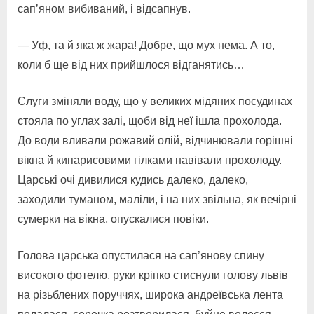
сап’яном вибиваний, і відсапнув.
— Уф, та й яка ж жара! Добре, що мух нема. А то,
коли б ще від них прийшлося відганятись…
Слуги зміняли воду, що у великих мідяних посудинах
стояла по углах залі, щоби від неї ішла прохолода.
До води вливали рожавий олій, відчинювали горішні
вікна й кипарисовими гілками навівали прохолоду.
Царські очі дивилися кудись далеко, далеко,
заходили туманом, маліли, і на них звільна, як вечірні
сумерки на вікна, опускалися повіки.
Голова царська опустилася на сап’янову спину
високого фотелю, руки кріпко стиснули голову львів
на різьблених поруччях, широка андреївська лента