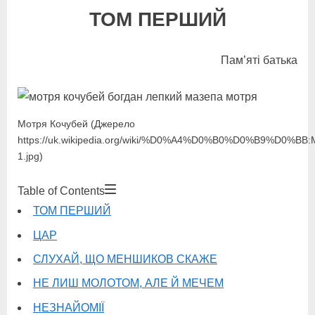
Повість
ТОМ ПЕРШИЙ
1)
Пам’яті батька
Мотря Кочубей (Джерело
https://uk.wikipedia.org/wiki/%D0%A4%D0%B0%D0%B9%D0%BB:M
1.jpg)
Table of Contents
ТОМ ПЕРШИЙ
ЦАР
СЛУХАЙ, ЩО МЕНШИКОВ СКАЖЕ
НЕ ЛИШ МОЛОТОМ, АЛЕ Й МЕЧЕМ
НЕЗНАЙОМІЇ