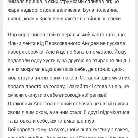
чимало прищів, з яких струмками спливав піт, бо
жара надворі стояла величезна. Була половина
липня, коли у Києві починаються найбільші спеки.
Цар порозпинав свій генеральський каптан так, що
тільки лента від Первозванного Андрея не пускала
наверх сорочки. Але й це не багато помагало. Йому
подавали одну хустину за другою до втирання лиця, і
він їх мокрими відкидав поза себе, де стояло двох,
мов струна витягнених, лакеїв. Остання одному з них
попала просто на голову, і лакей так і стояв з нею, не
сміючи скинути з себе високоцінної реліквії.
Полковник Апостол перший побачив це і всміхнувся
своїм лівим оком, а за ним стали й другі підсміхатися
та штовхати себе, аж гетьман шепнув
Войнаровському на вухо, щоби зняв хустину з лакея,