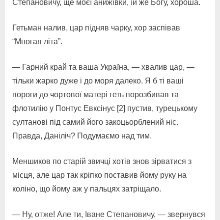
Степановичу, ще моєї анижівки, їй же Богу, хороша.
Гетьман налив, цар підняв чарку, хор заспівав
“Многая літа”.
— Гарний край та ваша Україна, — хвалив цар, —
тільки жарко дуже і до моря далеко. Я б ті ваші
пороги до чортової матері геть порозбивав та
флотилію у Понтус Евксінус [2] пустив, турецькому
султанові під самий його закоцьорблений ніс.
Правда, Даніліч? Подумаємо над тим.
Меншиков по старій звичці хотів знов зірватися з
місця, але цар так кріпко поставив йому руку на
коліно, що йому аж у пальцях затріщало.
— Ну, отже! Але ти, Іване Степановичу, — звернувся