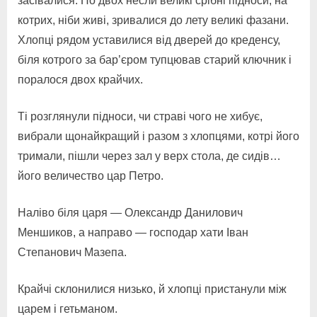
засівалися. По двох несли великі срібні підноси, на
котрих, ніби живі, зривалися до лету великі фазани.
Хлопці рядом уставилися від дверей до креденсу,
біля котрого за бар’єром тупцював старий ключник і
поралося двох крайчих.
Ті розглянули підноси, чи страві чого не хибує,
вибрали щонайкращий і разом з хлопцями, котрі його
тримали, пішли через зал у верх стола, де сидів…
його величество цар Петро.
Наліво біля царя — Олександр Данилович
Меншиков, а направо — господар хати Іван
Степанович Мазепа.
Крайчі склонилися низько, й хлопці пристанули між
царем і гетьманом.