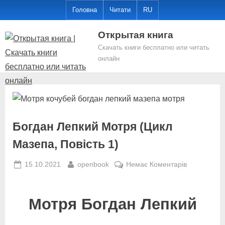
Skip
Головна
Читати
RU
to
Открытая книга
content
Скачать книги бесплатно или читать
онлайн
Богдан Лепкий Мотря (Цикл
Мазепа, Повість 1)
Posted
By
до
15.10.2021
openbook
Немає Коментарів
on
Богдан
Лепкий
Мотря
Мотря Богдан Лепкий
(Цикл
Мазепа,