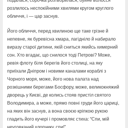
подалася, сорочка розтворилася, буйне волосся
розлилось неспокійними хвилями кругом круглого
обличчя, і — цар заснув.
Його обличчя, перед хвилиною ще таке грізне й
непевне, як буревісна хмара, лагідніло й набирало
виразу старої дитини, якій сниться якийсь химерний
сон. Хто вгадає, що снилося тоді Петрові? Може,
ревія флоту біля берегів його столиці, на яку
приїхали Дніпром і новими каналами кораблі з
Чорного моря, може, його нова палата над
розкішними берегами Босфору, може, великокняжий
дворець у Києві, де колись стояв пристіл святого
Володимира, а може, прямо повні груди його цариці,
на яких він заснув, а вона своєю кріпкою рукою
гладить його кучері і промовляє стиха: “Спи, мій
неуговканий хлопчику, спи!”