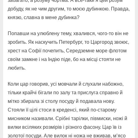
забагато, а розуму чортма. А все-таки я цей розум
добуду, як не чим другим, то моєю дубинкою. Правда,
князю, славна в мене дубинка?
Попавши на улюблену тему, хвалився, чого-то він не
зробить. Як наскучить Петербург, то Царгород звоює,
хрест на Софії почепить, Середземне море флотом
своїм замкне і на Індію піде, бо на місці стояти не
любить.
Коли цар говорив, усі мовчали й слухали набожно,
тільки крайчі бігали по залу та прислуга справно й
мітко збирала зі столу посуду й подавала нову.
Стояли її цілі стоси в креденсі, який по-старому
мисником називали. Срібні тарілки, півмиски, ножі й
вилки всіляких розмірів і різного фасону. Цар їв із
золотої посуди. Але вилок ні ножа не вживав, м’ясо