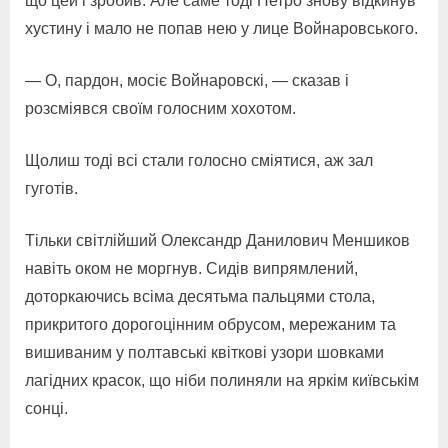
що цей і зробив. Але саме тоді Петро знову відкинув
хустину і мало не попав нею у лице Войнаровського.
— О, пардон, мосіє Войнаровскі, — сказав і
розсміявся своїм голосним хохотом.
Щолиш тоді всі стали голосно сміятися, аж зал
гуготів.
Тільки світлійший Олександр Данилович Меншиков
навіть оком не моргнув. Сидів випрямлений,
доторкаючись всіма десятьма пальцями стола,
прикритого дорогоцінним обрусом, мережаним та
вишиваним у полтавські квіткові узори шовками
лагідних красок, що ніби полиняли на яркім київськім
сонці.