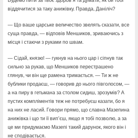
Будемо пити за твоє здоров’я та думати, як би тобі
віддячитися за таку анижівку. Правда, Даніліч?
— Що ваше царське величество звелять сказати, все
суща правда, — відповів Меншиков, зриваючись з
місця і стаючи з руками по швам.
— Сідай, князю! — гукнув на нього цар і сіпнув так
сильно за рукав, що Меншиков перестрашено
глянув, чи він ще рамена тримається. — Ти ж не
бублики продаєш, — говорив до нього півголосом, —
а на пиру в гетьмана за столом сидиш, зрозумів? А
пустих компліментів теж не потребуєш казати, бо я
на них не ласий. Говори прямо, що славна Мазепина
анижівка і що ти її вип’єш, якщо я тобі позволю, а за
це ми придумаємо Мазепі такий дарунок, якого він і
не сподівається.