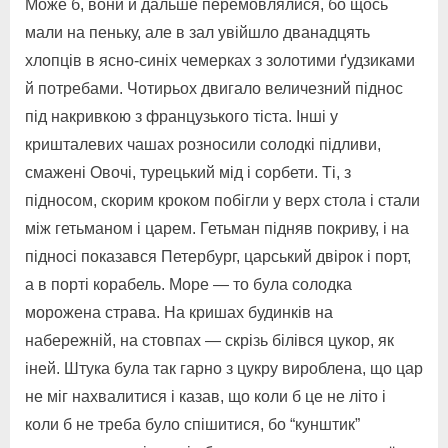
Може б, вони й дальше перемовлялися, бо щось
мали на пеньку, але в зал увійшло дванадцять
хлопців в ясно-синіх чемерках з золотими ґудзиками
й потребами. Чотирьох двигало величезний піднос
під накривкою з французького тіста. Інші у
кришталевих чашах розносили солодкі підливи,
смажені Овочі, турецький мід і сорбети. Ті, з
підносом, скорим кроком побігли у верх стола і стали
між гетьманом і царем. Гетьман підняв покриву, і на
підносі показався Петербург, царський двірок і порт,
а в порті корабель. Море — то була солодка
морожена страва. На кришах будинків на
набережній, на стовпах — скрізь білівся цукор, як
іней. Штука була так гарно з цукру вироблена, що цар
не міг нахвалитися і казав, що коли б це не літо і
коли б не треба було спішитися, бо “кунштик”