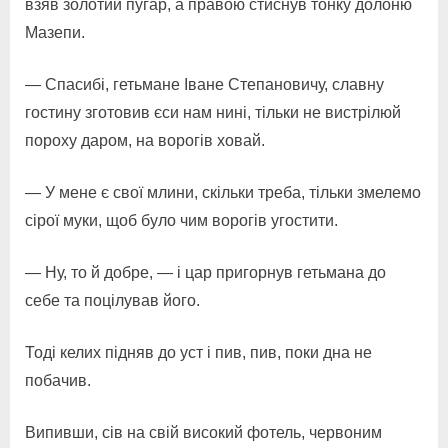
взяв золотий пугар, а правою стиснув тонку долоню
Мазепи.
— Спасибі, гетьмане Іване Степановичу, славну
гостину зготовив єси нам нині, тільки не вистрілюй
пороху даром, на ворогів ховай.
— У мене є свої млини, скільки треба, тільки змелемо
сірої муки, щоб було чим ворогів угостити.
— Ну, то й добре, — і цар пригорнув гетьмана до
себе та поцілував його.
Тоді келих підняв до уст і пив, пив, поки дна не
побачив.
Випивши, сів на свій високий фотель, червоним