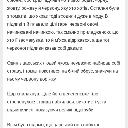
срібних сосієрах підливи чотирьох родів: чорну,
жовту, рожеву й червону, яку хто хотів. Осталня була
з томатів, що якраз тоді входили дуже в моду. В
підливі тій плавали цілі гарні червоні овочі,
начинювані начинкою, так смачно приладженою, що
хто її засмакував, то й м’яса відрікався, а ще тої
червоної підливи казав собі давати.
Один з царських людей якось неуважно набирав собі
страву, і томат покотився на білий обрус, значучи на
ньому червону доріжку.
Цар спалахнув. Ціле його велетенське тіло
стрепенулося, грива наїжилася, викотисті уста
відчинилися, показуючи великі рідкі зуби.
Всім було відомо, що царський гнів вибухав