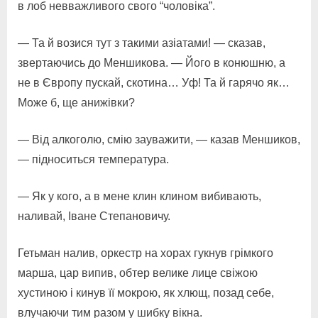
в лоб невважливого свого “чоловіка”.
— Та й возися тут з такими азіатами! — сказав,
звертаючись до Меншикова. — Його в конюшню, а
не в Європу пускай, скотина… Уф! Та й гарячо як…
Може б, ще анижівки?
— Від алкоголю, смію зауважити, — казав Меншиков,
— підноситься температура.
— Як у кого, а в мене клин клином вибивають,
наливай, Іване Степановичу.
Гетьман налив, оркестр на хорах гукнув грімкого
марша, цар випив, обтер велике лице свіжою
хустиною і кинув її мокрою, як хлющ, позад себе,
влучаючи тим разом у шибку вікна.