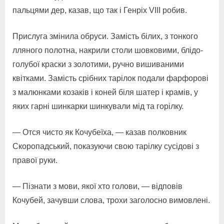
пальцями дер, казав, що так і Генріх VIII робив.
Прислуга змінила обруси. Замість білих, з тонкого
лляного полотна, накрили столи шовковими, блідо-
голубої краски з золотими, ручно вишиваними
квітками. Замість срібних тарілок подали фарфорові
з малюнками козаків і коней біля шатер і крамів, у
яких гарні шинкарки шинкували мід та горілку.
— Отся чисто як Кочубеїха, — казав полковник
Скоропадський, показуючи свою тарілку сусідові з
правої руки.
— Пізнати з мови, якої хто голови, — відповів
Кочубей, зачувши слова, трохи заголосно вимовлені.