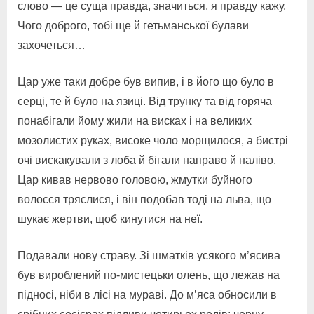
слово — це суща правда, значиться, я правду кажу.
Чого доброго, тобі ще й гетьманської булави
захочеться…
Цар уже таки добре був випив, і в його що було в
серці, те й було на язиці. Від трунку та від горяча
понабігали йому жили на висках і на великих
мозолистих руках, високе чоло морщилося, а бистрі
очі вискакували з лоба й бігали направо й наліво.
Цар кивав нервово головою, жмутки буйного
волосся тряслися, і він подобав тоді на льва, що
шукає жертви, щоб кинутися на неї.
Подавали нову страву. Зі шматків усякого м’ясива
був вироблений по-мистецьки олень, що лежав на
підносі, ніби в лісі на мураві. До м’яса обносили в