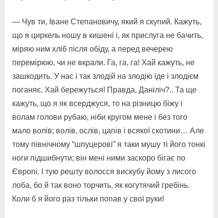
— Чув ти, Іване Степановичу, який я скупий. Кажуть,
що я циркель ношу в кишені і, як прислуга не бачить,
міряю ним хліб після обіду, а перед вечерею
перемірюю, чи не вкрали. Га, га, га! Хай кажуть, не
зашкодить. У нас і так злодій на злодію їде і злодієм
поганяє. Хай бережуться! Правда, Даніліч?.. Та ще
кажуть, що я як всерджуся, то на різницю біжу і
волам голови рубаю, ніби кругом мене і без того
мало волів; волів, ослів, цапів і всякої скотини… Але
тому північному “шпуцерові” я таки мушу ті його тонкі
ноги підшибнути; він мені ними заскоро бігає по
Європі. І тую решту волосся вискубу йому з лисого
лоба, бо й так воно торчить, як когутячий гребінь.
Коли б я його раз тільки попав у свої руки!