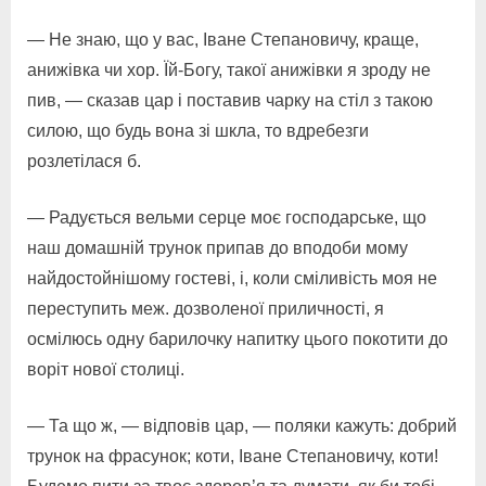
— Не знаю, що у вас, Іване Степановичу, краще,
анижівка чи хор. Їй-Богу, такої анижівки я зроду не
пив, — сказав цар і поставив чарку на стіл з такою
силою, що будь вона зі шкла, то вдребезги
розлетілася б.
— Радується вельми серце моє господарське, що
наш домашній трунок припав до вподоби мому
найдостойнішому гостеві, і, коли сміливість моя не
переступить меж. дозволеної приличності, я
осмілюсь одну барилочку напитку цього покотити до
воріт нової столиці.
— Та що ж, — відповів цар, — поляки кажуть: добрий
трунок на фрасунок; коти, Іване Степановичу, коти!