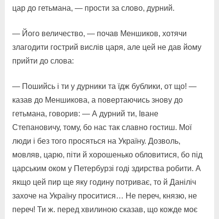
цар до гетьмана, — прости за слово, дурний.
— Його величество, — почав Меншиков, хотячи
злагодити гострий вислів царя, але цей не дав йому
прийти до слова:
— Пошийсь і ти у дурники та їдж бублики, от що! —
казав до Меншикова, а повертаючись знову до
гетьмана, говорив: — А дурний ти, Іване
Степановичу, тому, бо нас так славно гостиш. Мої
люди і без того просяться на Україну. Дозволь,
мовляв, царю, піти й хорошенько обловитися, бо під
царським оком у Петербурзі годі здирства робити. А
якщо цей пир ще яку годину потриває, то й Даніліч
захоче на Україну проситися… Не переч, князю, не
переч! Ти ж. перед хвилиною сказав, що кожде моє