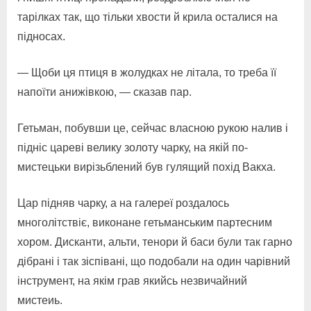
тарілках так, що тільки хвости й крила осталися на
підносах.
— Щоби ця птиця в жолудках не літала, то треба її
напоїти анижівкою, — сказав пар.
Гетьман, побувши це, сейчас власною рукою налив і
підніс цареві велику золоту чарку, на якій по-
мистецьки вирізьблений був гулящий похід Вакха.
Цар підняв чарку, а на галереї роздалось
многолітствіє, виконане гетьманським партесним
хором. Дисканти, альти, тенори й баси були так гарно
дібрані і так зіспівані, що подобали на один чарівний
інструмент, на якім грав якийсь незвичайний
мистеиь.