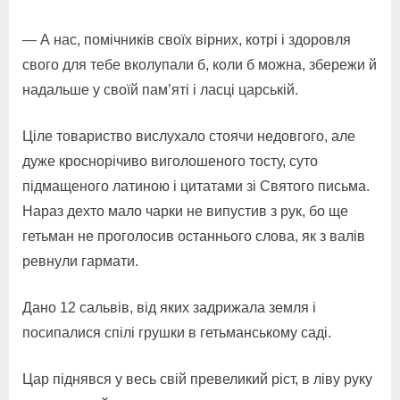
— А нас, помічників своїх вірних, котрі і здоровля
свого для тебе вколупали б, коли б можна, збережи й
надальше у своїй пам’яті і ласці царській.
Ціле товариство вислухало стоячи недовгого, але
дуже кроснорічиво виголошеного тосту, суто
підмащеного латиною і цитатами зі Святого письма.
Нараз дехто мало чарки не випустив з рук, бо ще
гетьман не проголосив останнього слова, як з валів
ревнули гармати.
Дано 12 сальвів, від яких задрижала земля і
посипалися спілі грушки в гетьманському саді.
Цар піднявся у весь свій превеликий ріст, в ліву руку