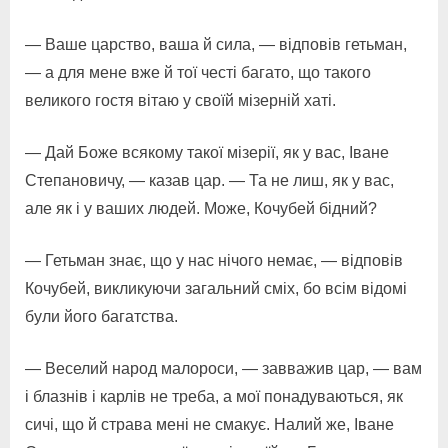
— Ваше царство, ваша й сила, — відповів гетьман,
— а для мене вже й тої честі багато, що такого
великого гостя вітаю у своїй мізерній хаті.
— Дай Боже всякому такої мізерії, як у вас, Іване
Степановичу, — казав цар. — Та не лиш, як у вас,
але як і у ваших людей. Може, Кочубей бідний?
— Гетьман знає, що у нас нічого немає, — відповів
Кочубей, викликуючи загальний сміх, бо всім відомі
були його багатства.
— Веселий народ малороси, — завважив цар, — вам
і блазнів і карлів не треба, а мої понадуваються, як
сичі, що й страва мені не смакує. Налий же, Іване