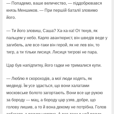
— Попадемо, ваше величество, — піддобрювався
князь Меншиков. — При першій баталії зловимо
його.
— Ти його зловиш, Саша? Ха-ха-ха! От ткнув, як
пальцем у небо. Карло авантюрист, він шведів веде у
загибель, але все-таки він герой, як не лев він, то
тигр, а ти тільки лисиця. Лисиця тигрові не пара.
Цар був напідпитку, його гадки не трималися купи.
— Люблю я скороходів, а мої люди ходять, як
медведі. Їм усе здається, що вони халатами
московське болото загортають. Вони все ще рукою
за бороду — мац, а бороду цар узяв, добре, що
голову лишив, а то й вона декому не потрібна. Голов