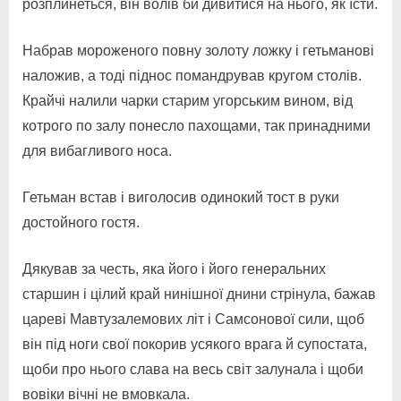
розплинеться, він волів би дивитися на нього, як їсти.
Набрав мороженого повну золоту ложку і гетьманові
наложив, а тоді піднос помандрував кругом столів.
Крайчі налили чарки старим угорським вином, від
котрого по залу понесло пахощами, так принадними
для вибагливого носа.
Гетьман встав і виголосив одинокий тост в руки
достойного гостя.
Дякував за честь, яка його і його генеральних
старшин і цілий край нинішної днини стрінула, бажав
цареві Мавтузалемових літ і Самсонової сили, щоб
він під ноги свої покорив усякого врага й супостата,
щоби про нього слава на весь світ залунала і щоби
вовіки вічні не вмовкала.