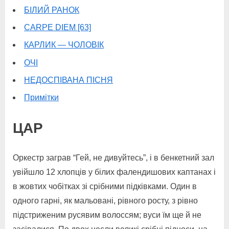
БІЛИЙ РАНОК
CARPE DIEM [63]
КАРЛИК — ЧОЛОВІК
ОЧІ
НЕДОСПІВАНА ПІСНЯ
Примітки
ЦАР
Оркестр заграв “Гей, не дивуйтесь”, і в бенкетний зал
увійшло 12 хлопців у білих фалендишових каптанах і
в жовтих чобітках зі срібними підківками. Один в
одного гарні, як мальовані, рівного росту, з рівно
підстриженим русявим волоссям; вуси їм ще й не