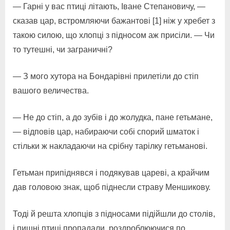
— Гарні у вас птиці літають, Іване Степановичу, —
сказав цар, встромляючи бажантові [1] ніж у хребет з
такою силою, що хлопці з підносом аж присіли. — Чи
то тутешні, чи заграничні?
— З мого хутора на Бондарівні прилетіли до стіп
вашого величества.
— Не до стіп, а до зубів і до жолудка, пане гетьмане,
— відповів цар, набираючи собі спорий шматок і
стільки ж накладаючи на срібну тарілку гетьманові.
Гетьман припіднявся і подякував цареві, а крайчим
дав головою знак, щоб піднесли страву Меншикову.
Тоді й решта хлопців з підносами підійшли до столів,
і пишні птиці пропадали, роздроблюючися по