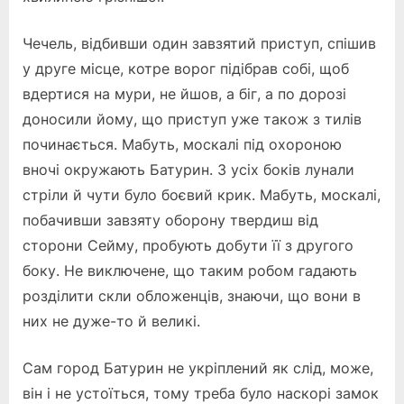
Чечель, відбивши один завзятий приступ, спішив
у друге місце, котре ворог підібрав собі, щоб
вдертися на мури, не йшов, а біг, а по дорозі
доносили йому, що приступ уже також з тилів
починається. Мабуть, москалі під охороною
вночі окружають Батурин. З усіх боків лунали
стріли й чути було боєвий крик. Мабуть, москалі,
побачивши завзяту оборону твердиш від
сторони Сейму, пробують добути її з другого
боку. Не виключене, що таким робом гадають
розділити скли обложенців, знаючи, що вони в
них не дуже-то й великі.
Сам город Батурин не укріплений як слід, може,
він і не устоїться, тому треба було наскорі замок