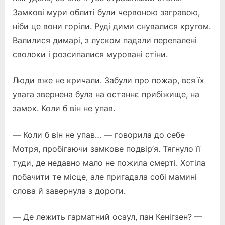
Замкові мури облиті були червоною загравою,
ніби це вони горіли. Руді дими снувалися кругом.
Валилися димарі, з луском падали перепалені
сволоки і розсипалися муровані стіни.
Люди вже не кричали. Забули про пожар, вся їх
увага звернена була на останнє прибіжище, на
замок. Коли б він не упав.
— Коли б він не упав… — говорила до себе
Мотря, пробігаючи замкове подвір’я. Тягнуло її
туди, де недавно мало не пожила смерті. Хотіла
побачити те місце, але пригадала собі мамині
слова й завернула з дороги.
— Де лежить гарматний осаул, пан Кенігзен? —