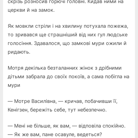
скрізь розносив горючі головні. Кидав ними на
церкви й на замок.
Як мовкли стріли і на хвилину потухала пожежа,
то зривався ще страшніший від них гул людське
голосіння. Здавалося, що замкові мури ожили й
ридають.
Мотря декілька безталанних жінок з дрібними
дітьми забрала до своїх покоїв, а сама побігла на
мури
— Мотре Василівна, — кричав, побачивши її,
Кенігзен, бережіть себе, тут небезпечно.
— Мені не більше, як вам, — відповіла спокійно.
— Як же вам, пане осавуле, ведеться?