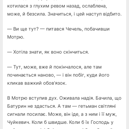
котилася з глухим ревом назад, ослаблена,
може, й безсила. Значиться, і цей наступ відбито.
— Ви ще тут? — питався Чечель, побачивши
Мотрю.
— Хотіла знати, як воно скінчиться.
— Тут, може, вже й покінчалося, але там
починається наново, — і він побіг, куди його
кликав важкий обов’язок.
В Мотрю вступив дух. Оживала надія. Бачила, що
Батурин не здасться. А там — гетьман світляні
сигнали посилає. Може, він іде, а з ним і її муж,
Чуйкевич. Коли б швидше. Коли б їх Господь у