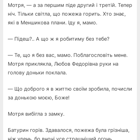
Мотря, — а за першим піде другий і третій. Тепер
ніч. Тільки світла, що пожежа горить. Хто знає,
які в Меншикова плани. Іду я, мамо.
— Підеш?.. А що ж я робитиму без тебе?
— Те, що я без вас, мамо. Поблагословіть мене.
Мотря приклякла, Любов Федорівна руки на
голову доньки поклала.
— Що доброго я в життю своїм зробила, почисли
за донькою моєю, Боже!
Мотря вибігла з замку.
Батурин горів. Здавалося, пожежа була грізніша,
ніж удень, бо вночі усе страшніший огонь.