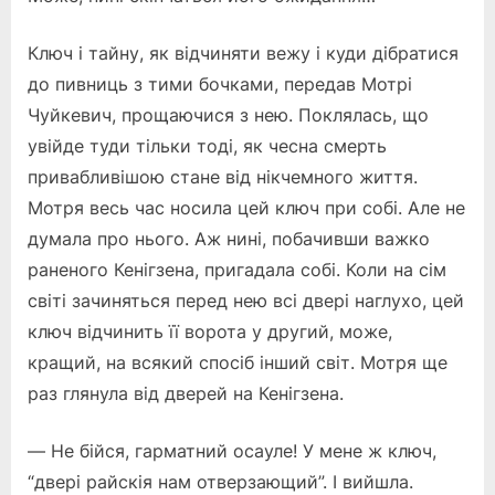
Ключ і тайну, як відчиняти вежу і куди дібратися
до пивниць з тими бочками, передав Мотрі
Чуйкевич, прощаючися з нею. Поклялась, що
увійде туди тільки тоді, як чесна смерть
привабливішою стане від нікчемного життя.
Мотря весь час носила цей ключ при собі. Але не
думала про нього. Аж нині, побачивши важко
раненого Кенігзена, пригадала собі. Коли на сім
світі зачиняться перед нею всі двері наглухо, цей
ключ відчинить її ворота у другий, може,
кращий, на всякий спосіб інший світ. Мотря ще
раз глянула від дверей на Кенігзена.
— Не бійся, гарматний осауле! У мене ж ключ,
“двері райскія нам отверзающий”. І вийшла.