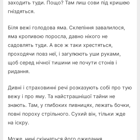
заходить туди. Пощо? Там лиш сови під кришею
гніздяться.
Біля вежі голодова яма. Склепіння завалилося,
яма кропивою поросла, давно нікого не
садовлять туди. А все ж таки хрестяться,
проходячи повз неї, і загулюють уши руками,
щоб серед нічної тишини не почути стонів і
ридання.
Дивні і страховинні речі розказують собі про тую
вежу і про яму. Та найстрашнішої тайни не
знають. Там, у глибоких пивницях, лежать бочки,
повні пороху стрільного. Сухий він, тільки жде
на іскру.
Може, нині скінчаться його ожидання…