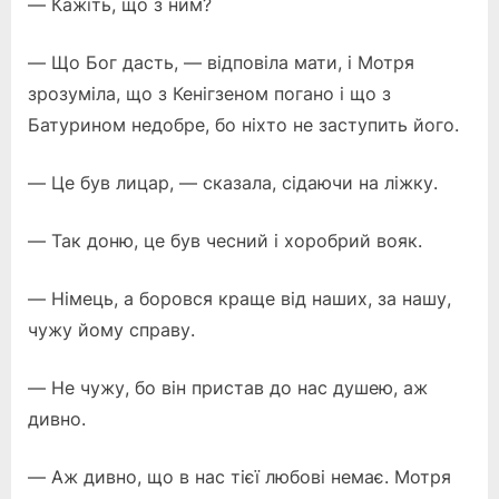
— Кажіть, що з ним?
— Що Бог дасть, — відповіла мати, і Мотря
зрозуміла, що з Кенігзеном погано і що з
Батурином недобре, бо ніхто не заступить його.
— Це був лицар, — сказала, сідаючи на ліжку.
— Так доню, це був чесний і хоробрий вояк.
— Німець, а боровся краще від наших, за нашу,
чужу йому справу.
— Не чужу, бо він пристав до нас душею, аж
дивно.
— Аж дивно, що в нас тієї любові немає. Мотря