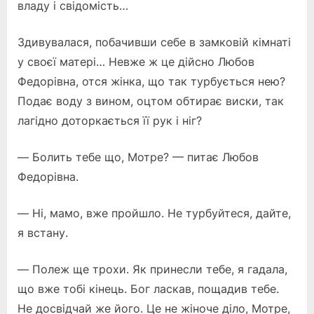
владу і свідомість…
Здивувалася, побачивши себе в замковій кімнаті
у своєї матері… Невже ж це дійсно Любов
Федорівна, отся жінка, що так турбується нею?
Подає воду з вином, оцтом обтирає виски, так
лагідно доторкається її рук і ніг?
— Болить тебе що, Мотре? — питає Любов
Федорівна.
— Ні, мамо, вже пройшло. Не турбуйтеся, дайте,
я встану.
— Полеж ще трохи. Як принесли тебе, я гадала,
що вже тобі кінець. Бог ласкав, пощадив тебе.
Не досвідчай же його. Це не жіноче діло, Мотре,