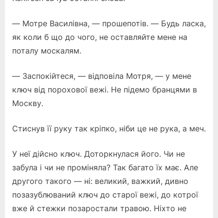
— Мотре Василівна, — прошепотів. — Будь ласка,
як коли б що до чого, не оставляйте мене на
поталу москалям.
— Заспокійтеся, — відповіла Мотря, — у мене
ключ від порохової вежі. Не підемо бранцями в
Москву.
Стиснув її руку так кріпко, ніби це не рука, а меч.
У неї дійсно ключ. Доторкнулася його. Чи не
забула і чи не проміняла? Так багато їх має. Але
другого такого — ні: великий, важкий, дивно
позазублюваний ключ до старої вежі, до котрої
вже й стежки позаростали травою. Ніхто не