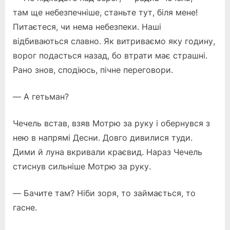
там ще небезпечніше, станьте тут, біля мене!
Питаєтеся, чи нема небезпеки. Наші
відбиваються славно. Як витриваємо яку годину,
ворог подасться назад, бо втрати має страшні.
Рано знов, сподіюсь, пічне переговори.
— А гетьман?
Чечель встав, взяв Мотрю за руку і обернувся з
нею в напрямі Десни. Довго дивилися туди.
Дими й луна вкривали краєвид. Нараз Чечель
стиснув сильніше Мотрю за руку.
— Бачите там? Ніби зоря, то займається, то
гасне.