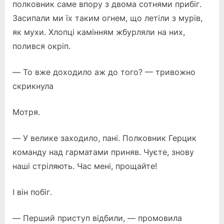
полковник саме впору з двома сотнями прибіг.
Засипали ми їх таким огнем, що летіли з мурів,
як мухи. Хлопці камінням жбурляли на них,
полився окріп.
— То вже доходило аж до того? — тривожно
скрикнула
Мотря.
— У велике заходило, пані. Полковник Герцик
команду над гарматами приняв. Чуєте, знову
наші стріляють. Час мені, прощайте!
І він побіг.
— Перший приступ відбили, — промовила