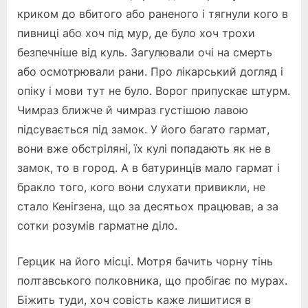
криком до вбитого або раненого і тягнули кого в
пивниці або хоч під мур, де було хоч трохи
безпечніше від куль. Загулювали очі на смерть
або осмотрювали рани. Про лікарський догляд і
опіку і мови тут не було. Ворог припускає штурм.
Чимраз ближче й чимраз густішою лавою
підсувається під замок. У його багато гармат,
вони вже обстріляні, їх кулі попадають як не в
замок, то в город. А в батуринців мало гармат і
бракло того, кого вони слухати привикли, не
стало Кенігзена, що за десятьох працював, а за
сотки розумів гарматне діло.
Герцик на його місці. Мотря бачить чорну тінь
полтавського полковника, що пробігає по мурах.
Біжить туди, хоч совість каже лишитися в