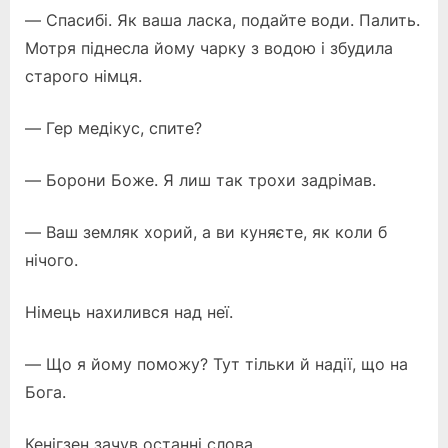
— Спасибі. Як ваша ласка, подайте води. Палить.
Мотря піднесла йому чарку з водою і збудила
старого німця.
— Гер медікус, спите?
— Борони Боже. Я лиш так трохи задрімав.
— Ваш земляк хорий, а ви куняєте, як коли б
нічого.
Німець нахилився над неї.
— Що я йому поможу? Тут тільки й надії, що на
Бога.
Кенігзен зачув останні слова.