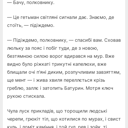
— Бачу, полковнику.
— Це гетьман світляні сигнали дає. Знаємо, де
стоїть, — підіждемо.
— Підіждемо, полковнику, — спасибі вам. Сховав
люльку за пояс і побіг туди, де з новою,
безтямною силою ворог вдирався на мур. Вже
видно було ріжкаті трикутні капелюхи, вже
блищали очі п’яні диким, розпучливим завзяттям,
ще мент — і жива хвиля переллється крізь
греблю, заллє і затопить Батурин. Мотря ключ
рукою стискала.
Чула луск прикладів, що торощили людські
черепи, грюкіт тіл, що котилися по мурах, і свист
куль, і ломіт каміння, і той гул, рев і зойк, ті