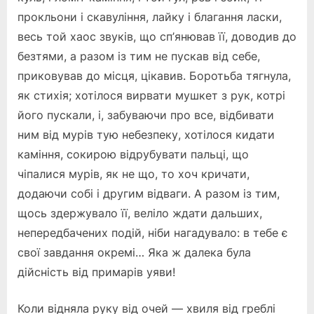
прокльони і скавуління, лайку і благання ласки,
весь той хаос звуків, що сп’янював її, доводив до
безтями, а разом із тим не пускав від себе,
приковував до місця, цікавив. Боротьба тягнула,
як стихія; хотілося вирвати мушкет з рук, котрі
його пускали, і, забуваючи про все, відбивати
ним від мурів тую небезпеку, хотілося кидати
каміння, сокирою відрубувати пальці, що
чіпалися мурів, як не що, то хоч кричати,
додаючи собі і другим відваги. А разом із тим,
щось здержувало її, веліло ждати дальших,
непередбачених подій, ніби нагадувало: в тебе є
свої завдання окремі… Яка ж далека була
дійсність від примарів уяви!
Коли відняла руку від очей — хвиля від греблі