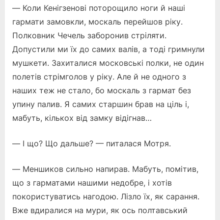
— Коли Кенігзенові поторощило ноги й наші
гармати замовкли, москаль перейшов ріку.
Полковник Чечель заборонив стріляти.
Допустили ми їх до самих валів, а тоді гримнули
мушкети. Захиталися московські полки, не один
полетів стрімголов у ріку. Але й не одного з
наших теж не стало, бо москаль з гармат без
упину палив. Я самих старшин брав на ціль і,
мабуть, кількох від замку відігнав…
— І що? Що дальше? — питалася Мотря.
— Меншиков сильно напирав. Мабуть, помітив,
що з гарматами нашими недобре, і хотів
покористуватись нагодою. Лізло їх, як сарання.
Вже вдиралися на мури, як ось полтавський