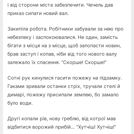
і від сторони міста забезпечити. Чечель дав
приказ сипати новий вал.
Закипіла робота. Робітники забували за нею про
небезпеку і заспокоювалися. Не один, замість
бігати з місця на з місце, щоб запопасти новин,
брав заступ і копав, ніби від того нового валу
залежало їх спасення. “Скорше! Скорше!”
Сотні рук кинулися гасити пожежу на підзамку.
Гаками зривали останки стріх, тручали стелі й
димарі, пожежу присипали землею, бо замало
було води.
Другі копали рів, нову греблю, від котрої мав
відбитися ворожий прибій… “Хутчіш! Хутчіш!”