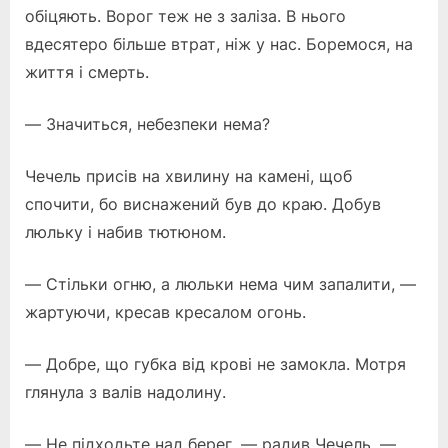
обіцяють. Ворог теж не з заліза. В нього
вдесятеро більше втрат, ніж у нас. Боремося, на
життя і смерть.
— Значиться, небезпеки нема?
Чечель присів на хвилину на камені, щоб
спочити, бо виснажений був до краю. Добув
люльку і набив тютюном.
— Стільки огню, а люльки нема чим запалити, —
жартуючи, кресав кресалом огонь.
— Добре, що губка від крові не замокла. Мотря
глянула з валів надолину.
— Не підходьте над берег, — радив Чечель, —