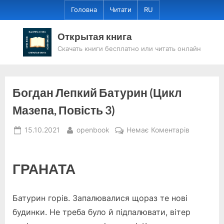
Skip
Головна
Читати
RU
to
content
Открытая книга
Скачать книги бесплатно или читать онлайн
Богдан Лепкий Батурин (Цикл
Мазепа, Повість 3)
Posted
By
до
15.10.2021
openbook
Немає Коментарів
on
Богдан
Лепкий
Батурин
ГРАНАТА
(Цикл
Мазепа,
Батурин горів. Запалювалися щораз те нові
Повість
3)
будинки. Не треба було й підпалювати, вітер