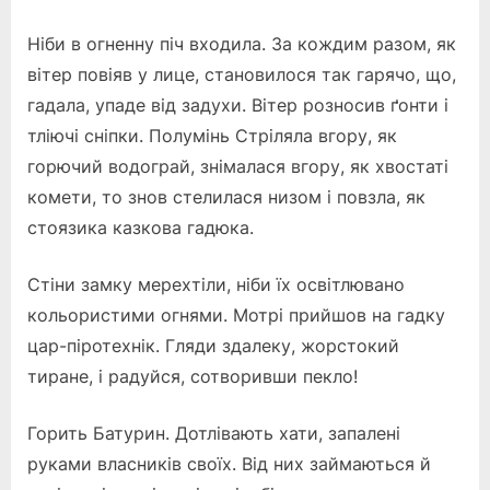
Ніби в огненну піч входила. За кождим разом, як
вітер повіяв у лице, становилося так гарячо, що,
гадала, упаде від задухи. Вітер розносив ґонти і
тліючі сніпки. Полумінь Стріляла вгору, як
горючий водограй, знімалася вгору, як хвостаті
комети, то знов стелилася низом і повзла, як
стоязика казкова гадюка.
Стіни замку мерехтіли, ніби їх освітлювано
кольористими огнями. Мотрі прийшов на гадку
цар-піротехнік. Гляди здалеку, жорстокий
тиране, і радуйся, сотворивши пекло!
Горить Батурин. Дотлівають хати, запалені
руками власників своїх. Від них займаються й