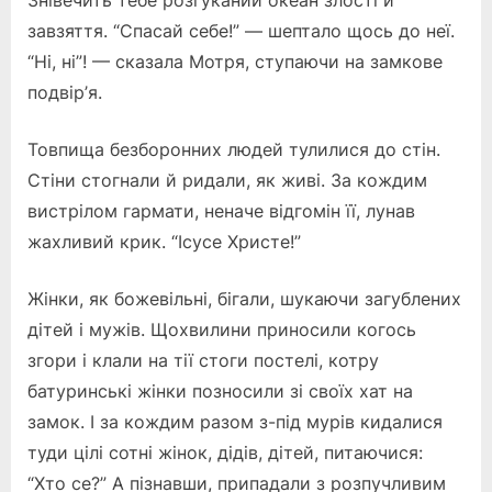
Знівечить тебе розгуканий океан злості й
завзяття. “Спасай себе!” — шептало щось до неї.
“Ні, ні”! — сказала Мотря, ступаючи на замкове
подвір’я.
Товпища безборонних людей тулилися до стін.
Стіни стогнали й ридали, як живі. За кождим
вистрілом гармати, неначе відгомін її, лунав
жахливий крик. “Ісусе Христе!”
Жінки, як божевільні, бігали, шукаючи загублених
дітей і мужів. Щохвилини приносили когось
згори і клали на тії стоги постелі, котру
батуринські жінки позносили зі своїх хат на
замок. І за кождим разом з-під мурів кидалися
туди цілі сотні жінок, дідів, дітей, питаючися:
“Хто се?” А пізнавши, припадали з розпучливим