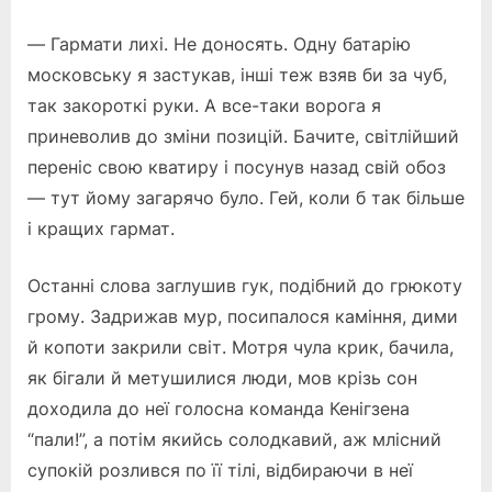
— Гармати лихі. Не доносять. Одну батарію
московську я застукав, інші теж взяв би за чуб,
так закороткі руки. А все-таки ворога я
приневолив до зміни позицій. Бачите, світлійший
переніс свою кватиру і посунув назад свій обоз
— тут йому загарячо було. Гей, коли б так більше
і кращих гармат.
Останні слова заглушив гук, подібний до грюкоту
грому. Задрижав мур, посипалося каміння, дими
й копоти закрили світ. Мотря чула крик, бачила,
як бігали й метушилися люди, мов крізь сон
доходила до неї голосна команда Кенігзена
“пали!”, а потім якийсь солодкавий, аж млісний
супокій розлився по її тілі, відбираючи в неї