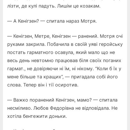
лізти, де кулі падуть. Лишім це козакам.
— А Кенігзен? — спитала нараз Мотря.
— Кенігзен, Метре, Кенігзен — ранений. Мотря очі
руками закрила. Побачила в своїй уяві геройську
постать гарматного осавула, який мало що не
весь день невтомно працював біля своїх поганих
гармат., не довіряючи ні їм, ні нікому. “Коли б їх у
мене більше та кращих”, — пригадала собі його
слова. Тепер він і тії осиротив.
— Важко поранений Кенігзен, мамо? — спитала
несміливо. Любов Федорівна не відповідала. Не
хотіла бентежити доньки.