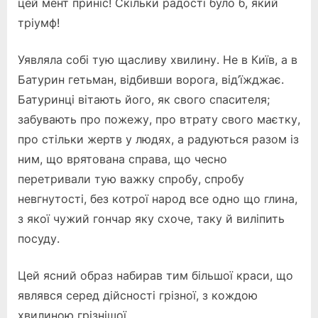
цей мент приніс! Скільки радості було б, який
тріумф!
Уявляла собі тую щасливу хвилину. Не в Київ, а в
Батурин гетьман, відбивши ворога, від’їжджає.
Батуринці вітають його, як свого спасителя;
забувають про пожежу, про втрату свого маєтку,
про стільки жертв у людях, а радуються разом із
ним, що врятована справа, що чесно
перетривали тую важку спробу, спробу
невгнутості, без котрої народ все одно що глина,
з якої чужий гончар яку схоче, таку й виліпить
посуду.
Цей ясний образ набирав тим більшої краси, що
являвся серед дійсності грізної, з кождою
хвилиною грізнішої.