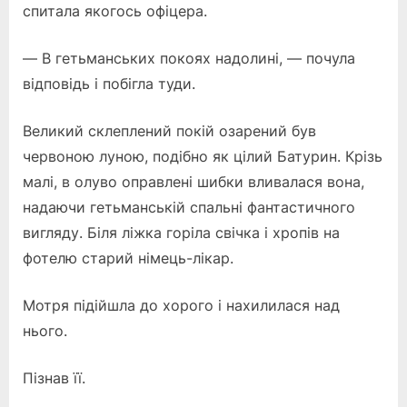
спитала якогось офіцера.
— В гетьманських покоях надолині, — почула
відповідь і побігла туди.
Великий склеплений покій озарений був
червоною луною, подібно як цілий Батурин. Крізь
малі, в олуво оправлені шибки вливалася вона,
надаючи гетьманській спальні фантастичного
вигляду. Біля ліжка горіла свічка і хропів на
фотелю старий німець-лікар.
Мотря підійшла до хорого і нахилилася над
нього.
Пізнав її.