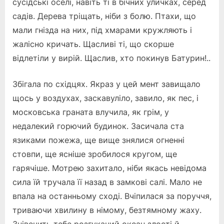
сусідські оселі, навіть ті в бічних уличках, серед
садів. Дерева тріщать, ніби з болю. Птахи, що
мали гнізда на них, під хмарами кружляють і
жалісно кричать. Щасливі ті, що скорше
відлетіли у вирій. Щаслив, хто покинув Батурин!..
Збігала по східцях. Якраз у цей мент завищало
щось у воздухах, заскавуліло, завило, як пес, і
московська граната влучила, як грім, у
недалекий горючий будинок. Засичала ста
язиками пожежа, ще вище знялися огненні
стовпи, ще ясніше зробилося кругом, ще
гарячіше. Мотрею захитало, ніби якась невідома
сила їй тручала її назад в замкові салі. Мало не
впала на останньому сході. Вчіпилася за поруччя,
триваючи хвилину в німому, безтямному жаху.