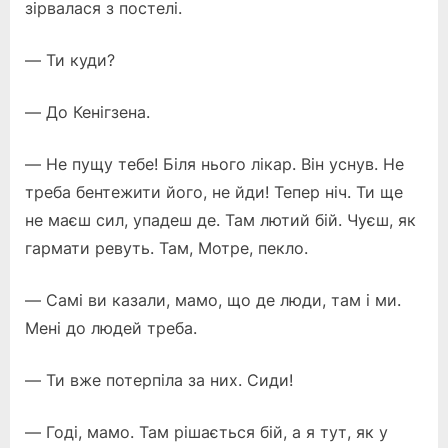
зірвалася з постелі.
— Ти куди?
— До Кенігзена.
— Не пущу тебе! Біля нього лікар. Він уснув. Не
треба бентежити його, не йди! Тепер ніч. Ти ще
не маєш сил, упадеш де. Там лютий бій. Чуєш, як
гармати ревуть. Там, Мотре, пекло.
— Самі ви казали, мамо, що де люди, там і ми.
Мені до людей треба.
— Ти вже потерпіла за них. Сиди!
— Годі, мамо. Там рішається бій, а я тут, як у