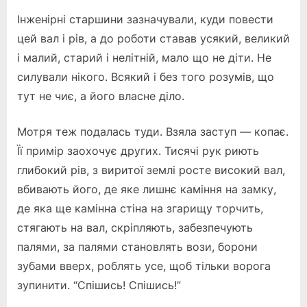
Інженірні старшини зазначували, куди повести
цей вал і рів, а до роботи ставав усякий, великий
і малий, старий і нелітній, мало що не діти. Не
силували нікого. Всякий і без того розумів, що
тут не чиє, а його власне діло.
Мотря теж подалась туди. Взяла заступ — копає.
Її примір заохочує других. Тисячі рук риють
глибокий рів, з виритої землі росте високий вал,
вбивають його, де яке лишнє каміння на замку,
де яка ще камінна стіна на згарищу торчить,
стягають на вал, скріпляють, забезпечують
палями, за палями становлять вози, борони
зубами вверх, роблять усе, щоб тільки ворога
зупинити. “Спішись! Спішись!”