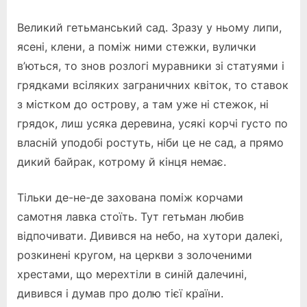
Великий гетьманський сад. Зразу у ньому липи,
ясені, клени, а поміж ними стежки, вулички
в’ються, то знов розлогі муравники зі статуями і
грядками всіляких заграничних квіток, то ставок
з містком до острову, а там уже ні стежок, ні
грядок, лиш усяка деревина, усякі корчі густо по
власній уподобі ростуть, ніби це не сад, а прямо
дикий байрак, котрому й кінця немає.
Тільки де-не-де захована поміж корчами
самотня лавка стоїть. Тут гетьман любив
відпочивати. Дивився на небо, на хутори далекі,
розкинені кругом, на церкви з золоченими
хрестами, що мерехтіли в синій далечині,
дивився і думав про долю тієї країни.