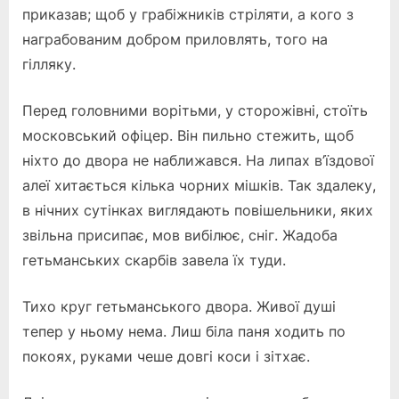
приказав; щоб у грабіжників стріляти, а кого з
награбованим добром приловлять, того на
гілляку.
Перед головними ворітьми, у сторожівні, стоїть
московський офіцер. Він пильно стежить, щоб
ніхто до двора не наближався. На липах в’їздової
алеї хитається кілька чорних мішків. Так здалеку,
в нічних сутінках виглядають повішельники, яких
звільна присипає, мов вибілює, сніг. Жадоба
гетьманських скарбів завела їх туди.
Тихо круг гетьманського двора. Живої душі
тепер у ньому нема. Лиш біла паня ходить по
покоях, руками чеше довгі коси і зітхає.