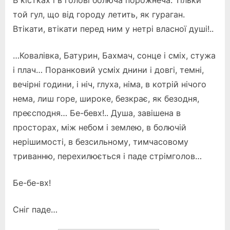
В кістках і в голові болюча порожнеча. Тільки
той гул, що від городу летить, як гураган.
Втікати, втікати перед ним у нетрі власної душі!..
…Ковалівка, Батурин, Бахмач, сонце і сміх, стужа
і плач… Поранковий усміх днини і довгі, темні,
вечірні години, і ніч, глуха, німа, в котрій нічого
нема, лиш горе, широке, безкрає, як безодня,
преєсподня… Бе-бевх!.. Душа, завішена в
просторах, між небом і землею, в болючій
нерішимості, в безсильному, тимчасовому
триванню, перехилюється і паде стрімголов…
Бе-бе-вх!
Сніг паде…