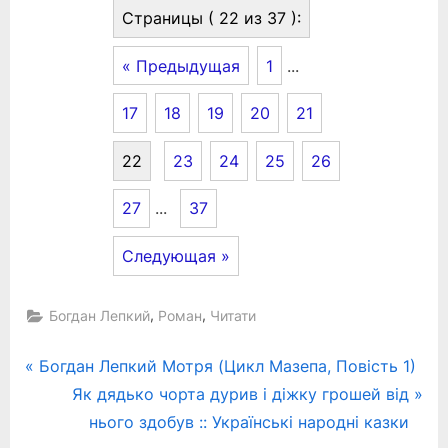
Страницы ( 22 из 37 ):
« Предыдущая
1
...
17
18
19
20
21
22
23
24
25
26
27
...
37
Следующая »
,
,
Богдан Лепкий
Роман
Читати
Навігація
P
Богдан Лепкий Мотря (Цикл Мазепа, Повість 1)
r
N
Як дядько чорта дурив і діжку грошей від
записів
e
e
нього здобув :: Українські народні казки