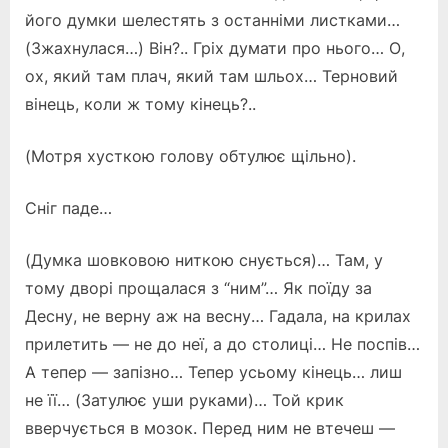
його думки шелестять з останніми листками…
(Зжахнулася…) Він?.. Гріх думати про нього… О,
ох, який там плач, який там шльох… Терновий
вінець, коли ж тому кінець?..
(Мотря хусткою голову обтулює щільно).
Сніг паде…
(Думка шовковою ниткою снується)… Там, у
тому дворі прощалася з “ним”… Як поїду за
Десну, не верну аж на весну… Гадала, на крилах
прилетить — не до неї, а до столиці… Не поспів…
А тепер — запізно… Тепер усьому кінець… лиш
не її… (Затулює уши руками)… Той крик
вверчується в мозок. Перед ним не втечеш —