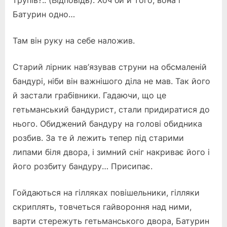
трупів?.. (Відповідь). Хоч би й того, вона і
Батурин одно…
Там він руку на себе наложив.
Старий лірник нав’язував струни на обсмаленій
бандурі, ніби він важнішого діла не мав. Так його
й застали грабівники. Гадаючи, що це
гетьманський бандурист, стали придиратися до
нього. Обиджений бандуру на голові обидника
розбив. За те й лежить тепер під старими
липами біля двора, і зимний сніг накриває його і
його розбиту бандуру… Присипає.
Гойдаються на гілляках повішельники, гілляки
скриплять, товчеться гайвороння над ними,
варти стережуть гетьманського двора, Батурин