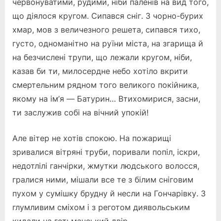
червонуватими, рудими, ніби паленів на вид того,
що діялося кругом. Сипався сніг. З чорно-бурих
хмар, мов з величезного решета, сипався тихо,
густо, одноманітно на руїни міста, на згарища й
на безчислені трупи, що лежали кругом, ніби,
казав би ти, милосердне небо хотіло вкрити
смертельним рядном того великого покійника,
якому на ім’я — Батурин… Втихомирися, засни,
ти заслужив собі на вічний упокій!
Але вітер не хотів спокою. На пожарищі
зривалися вітряні труби, поривали попіл, іскри,
недотлілі ганчірки, жмутки людського волосся,
гралися ними, мішали все те з білим сніговим
пухом у сумішку брудну й несли на Гончарівку. З
глумливим сміхом і з реготом диявольським