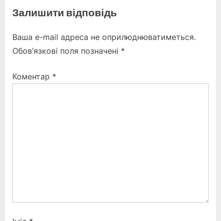
v
x
Залишити відповідь
i
t
o
P
Ваша e-mail адреса не оприлюднюватиметься.
u
o
Обов’язкові поля позначені
*
s
s
P
t
Коментар
*
o
:
s
t
: