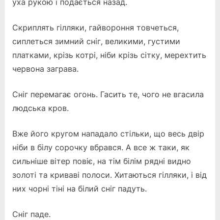
уха рукою і подається назад.
Скриплять гілляки, гайвороння товчеться,
сиплеться зимний сніг, великими, густими
платками, крізь котрі, ніби крізь сітку, мерехтить
червона заграва.
Сніг перемагає огонь. Гасить те, чого не вгасила
людська кров.
Вже його кругом нападало стільки, що весь двір
ніби в білу сорочку вбрався. А все ж таки, як
сильніше вітер повіє, на тім білім рядні видно
золоті та криваві полоси. Хитаються гілляки, і від
них чорні тіні на білий сніг падуть.
Сніг паде.