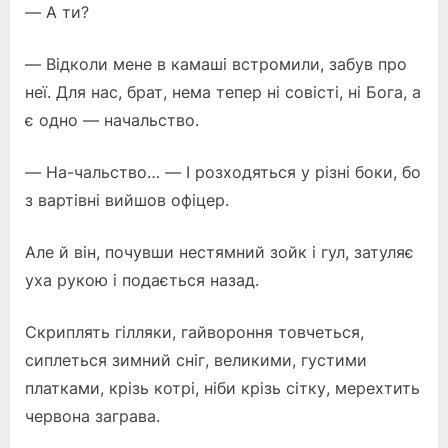
— А ти?
— Відколи мене в камаші встромили, забув про
неї. Для нас, брат, нема тепер ні совісті, ні Бога, а
є одно — начальство.
— На-чальство… — І розходяться у різні боки, бо
з вартівні вийшов офіцер.
Але й він, почувши нестямний зойк і гул, затуляє
уха рукою і подається назад.
Скриплять гілляки, гайвороння товчеться,
сиплеться зимний сніг, великими, густими
платками, крізь котрі, ніби крізь сітку, мерехтить
червона заграва.