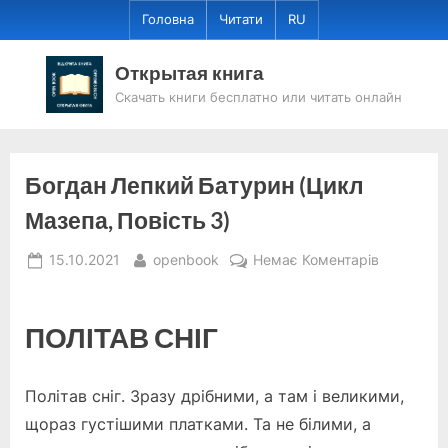
Skip
Головна
Читати
RU
to
content
Открытая книга
Скачать книги бесплатно или читать онлайн
Богдан Лепкий Батурин (Цикл
Мазепа, Повість 3)
Posted
By
до
15.10.2021
openbook
Немає Коментарів
on
Богдан
Лепкий
Батурин
ПОЛІТАВ СНІГ
(Цикл
Мазепа,
Політав сніг. Зразу дрібними, а там і великими,
Повість
3)
щораз густішими платками. Та не білими, а