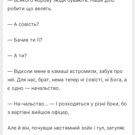
— Всякого норову люди бувають. Наше діло
робити що велять.
— А совість?
— Бачив ти її?
— А ти?
— Відколи мене в камаші встромили, забув про
неї. Для нас, брат, нема тепер ні совісті, ні Бога, а
є одно — начальство.
— На-чальство… — І розходяться у різні боки, бо
з вартівні вийшов офіцер,
Але й він, почувши нестямний зойк і гул, затуляє