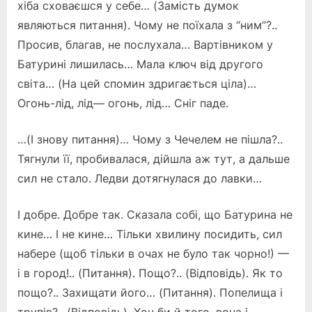
хіба сховаєшся у себе… (Замість думок
являються питання). Чому не поїхала з “ним”?..
Просив, благав, не послухала… Вартівником у
Батурині лишилась… Мала ключ від другого
світа… (На цей спомин здригається ціла)…
Огонь-лід, лід— огонь, лід… Сніг паде.
…(І знову питання)… Чому з Чечелем не пішла?..
Тягнули її, пробивалася, дійшла аж тут, а дальше
сил не стало. Ледви дотягнулася до лавки…
І добре. Добре так. Сказала собі, що Батурина не
кине… І не кине… Тільки хвилину посидить, сил
набере (щоб тільки в очах не було так чорно!) —
і в город!.. (Питання). Пощо?.. (Відповідь). Як то
пощо?.. Захищати його… (Питання). Попелища і