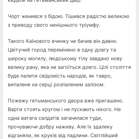
кидали на гетьманський двір.
Чорт женився з бідою. Тішився радістю великою
з приводу свого нинішнього тріумфу.
Такого Каїнового вчинку не бачив він давно.
Цвітучий город перемінено в одну довгу та
широку могилу, людському тілу завдано нову
велику рану, яка не загоїться довго. Цілі століття
буде палити свідомість народів, як тавро,
випалене на серці розпаленим залізом.
Пожежу гетьманського двора вже пригашено.
Варти стоять кругом і не пускають нікого. Не
одна ватага салдатів заганялася туди,
прочуваючи добру наживу. Але їх здалеку
відганяли, як круків від падлини. Світлійший