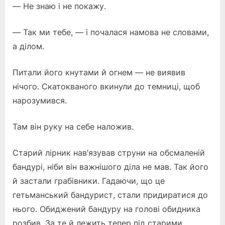
— Не знаю і не покажу.
— Так ми тебе, — і почалася намова не словами,
а ділом.
Питали його кнутами й огнем — не виявив
нічого. Скатокваного вкинули до темниці, щоб
нарозумився.
Там він руку на себе наложив.
Старий лірник нав’язував струни на обсмаленій
бандурі, ніби він важнішого діла не мав. Так його
й застали грабівники. Гадаючи, що це
гетьманський бандурист, стали придиратися до
нього. Обиджений бандуру на голові обидника
розбив. За те й лежить тепер під старими