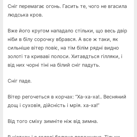
Сніг перемагає огонь. Гасить те, чого не вгасила
людська кров.
Вже його кругом нападало стільки, що весь двір
ніби в білу сорочку вбрався. А все ж таки, як
сильніше вітер повіє, на тім білім рядні видно
золоті та криваві полоси. Хитавдться гілляки, і
від них чорні тіні на білий сніг падуть.
Сніг паде.
Вітер регочеться в корчах: “Ха-ха-ха!.. Весняний
дощ і суховія, дійсність і мрія. ха-ха!”
Від того сміху зимніте ніж від зимна.