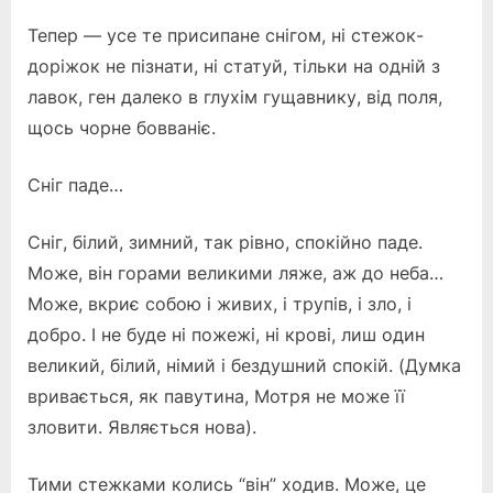
Тепер — усе те присипане снігом, ні стежок-
доріжок не пізнати, ні статуй, тільки на одній з
лавок, ген далеко в глухім гущавнику, від поля,
щось чорне бовваніє.
Сніг паде…
Сніг, білий, зимний, так рівно, спокійно паде.
Може, він горами великими ляже, аж до неба…
Може, вкриє собою і живих, і трупів, і зло, і
добро. І не буде ні пожежі, ні крові, лиш один
великий, білий, німий і бездушний спокій. (Думка
вривається, як павутина, Мотря не може її
зловити. Являється нова).
Тими стежками колись “він” ходив. Може, це