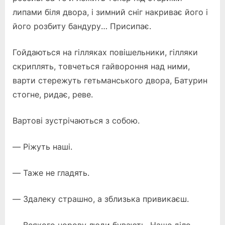
липами біля двора, і зимний сніг накриває його і
його розбиту бандуру… Присипає.
Гойдаються на гілляках повішельники, гілляки
скриплять, товчеться гайвороння над ними,
варти стережуть гетьманського двора, Батурин
стогне, ридає, реве.
Вартові зустрічаються з собою.
— Ріжуть наші.
— Таже не гладять.
— Здалеку страшно, а зблизька привикаєш.