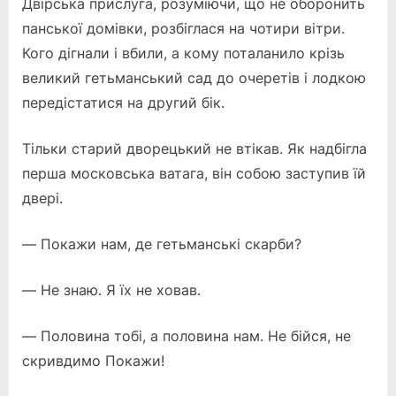
Двірська прислуга, розуміючи, що не оборонить
панської домівки, розбіглася на чотири вітри.
Кого дігнали і вбили, а кому поталанило крізь
великий гетьманський сад до очеретів і лодкою
передістатися на другий бік.
Тільки старий дворецький не втікав. Як надбігла
перша московська ватага, він собою заступив їй
двері.
— Покажи нам, де гетьманські скарби?
— Не знаю. Я їх не ховав.
— Половина тобі, а половина нам. Не бійся, не
скривдимо Покажи!