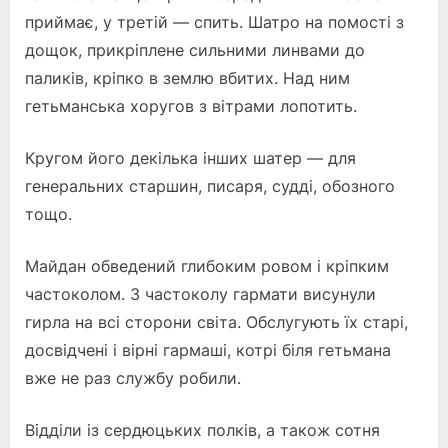
приймає, у третій — спить. Шатро на помості з
дощок, прикріплене сильними линвами до
паликів, кріпко в землю вбитих. Над ним
гетьманська хоругов з вітрами лопотить.
Кругом його декілька інших шатер — для
генеральних старшин, писаря, судді, обозного
тощо.
Майдан обведений глибоким ровом і кріпким
частоколом. З частоколу гармати висунули
гирла на всі сторони світа. Обслугують їх старі,
досвідчені і вірні гармаші, котрі біля гетьмана
вже не раз службу робили.
Відділи із сердюцьких полків, а також сотня