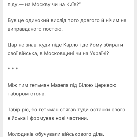
піду,— на Москву чи на Київ?”
Був це одинокий вислід того довгого й нічим не
виправданого постою.
Цар не знав, куди піде Карло і де йому збирати
свої війська, в Московщині чи на Україні?
* * *
Між тим гетьман Мазепа під Білою Церквою
табором стояв.
Табір ріс, бо гетьман стягав туди останки свого
війська і формував нові частини.
Молодиків обучували військового діла.