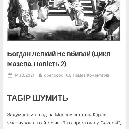
Богдан Лепкий Не вбивай (Цикл
Мазепа, Повість 2)
Posted
By
до
14.10.2021
openbook
Немає Коментарів
on
Богдан
Лепкий
Не
ТАБІР ШУМИТЬ
вбивай
(Цикл
Задумавши похід на Москву, король Карло
Мазепа,
Повість
змарнував літо й осінь. Літо простояв у Саксонії,
2)