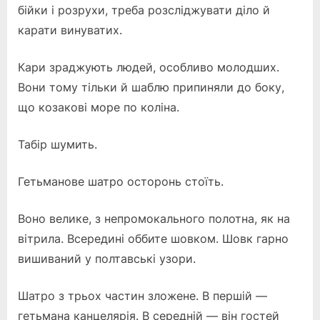
бійки і розрухи, треба розсліджувати діло й
карати винуватих.
Кари зраджують людей, особливо молодших.
Вони тому тільки й шаблю припиняли до боку,
що козакові море по коліна.
Табір шумить.
Гетьманове шатро осторонь стоїть.
Воно велике, з непромокального полотна, як на
вітрила. Всередині оббите шовком. Шовк гарно
вишиваний у полтавські узори.
Шатро з трьох частин зложене. В першій —
гетьмана канцелярія. В середній — він гостей