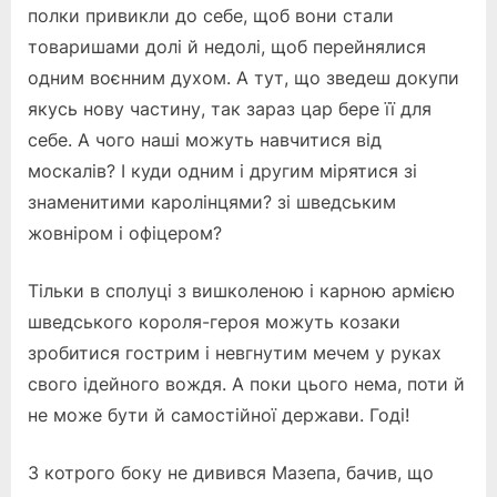
полки привикли до себе, щоб вони стали
товаришами долі й недолі, щоб перейнялися
одним воєнним духом. А тут, що зведеш докупи
якусь нову частину, так зараз цар бере її для
себе. А чого наші можуть навчитися від
москалів? І куди одним і другим мірятися зі
знаменитими каролінцями? зі шведським
жовніром і офіцером?
Тільки в сполуці з вишколеною і карною армією
шведського короля-героя можуть козаки
зробитися гострим і невгнутим мечем у руках
свого ідейного вождя. А поки цього нема, поти й
не може бути й самостійної держави. Годі!
З котрого боку не дивився Мазепа, бачив, що