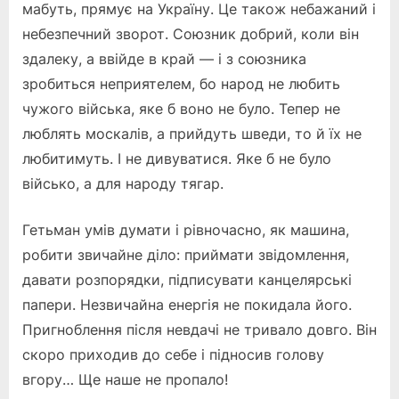
мабуть, прямує на Україну. Це також небажаний і
небезпечний зворот. Союзник добрий, коли він
здалеку, а ввійде в край — і з союзника
зробиться неприятелем, бо народ не любить
чужого війська, яке б воно не було. Тепер не
люблять москалів, а прийдуть шведи, то й їх не
любитимуть. І не дивуватися. Яке б не було
військо, а для народу тягар.
Гетьман умів думати і рівночасно, як машина,
робити звичайне діло: приймати звідомлення,
давати розпорядки, підписувати канцелярські
папери. Незвичайна енергія не покидала його.
Пригноблення після невдачі не тривало довго. Він
скоро приходив до себе і підносив голову
вгору… Ще наше не пропало!