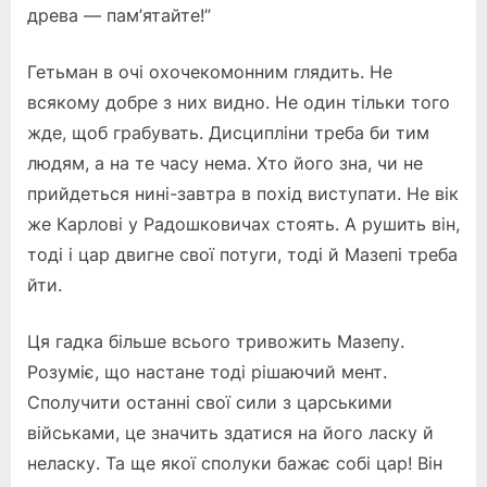
древа — пам’ятайте!”
Гетьман в очі охочекомонним глядить. Не
всякому добре з них видно. Не один тільки того
жде, щоб грабувать. Дисципліни треба би тим
людям, а на те часу нема. Хто його зна, чи не
прийдеться нині-завтра в похід виступати. Не вік
же Карлові у Радошковичах стоять. А рушить він,
тоді і цар двигне свої потуги, тоді й Мазепі треба
йти.
Ця гадка більше всього тривожить Мазепу.
Розуміє, що настане тоді рішаючий мент.
Сполучити останні свої сили з царськими
військами, це значить здатися на його ласку й
неласку. Та ще якої сполуки бажає собі цар! Він