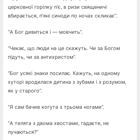
церковної горілку п’є, в ризи священичі
вбирається, п’яні синоди по ночах скликає”.
“А Бог дивиться і — мовчить”.
“Чекає, що люди на це скажуть. Чи за Богом
підуть, чи за антихристом”.
“Бог усякі знаки посилає. Кажуть, на одному
хуторі вродилася дитина з зубами і з розумом,
як у старого”.
“Я сам бачив когута з трьома ногами”.
“А телята з двома хвостами, гадаєте, не
лучаються?”