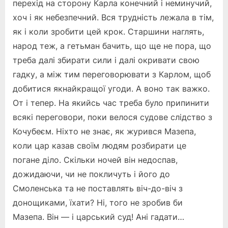
перехід на сторону Карла конечний і неминучий,
хоч і як небезпечний. Вся трудність лежала в тім,
як і коли зробити цей крок. Старшини наглять,
народ теж, а гетьман бачить, що ще не пора, що
треба далі збирати сили і далі окривати свою
гадку, а між тим переговорювати з Карлом, щоб
добитися якнайкращої угоди. А воно так важко.
От і тепер. На якийсь час треба було припинити
всякі переговори, поки велося судове слідство з
Кочубеєм. Ніхто не знає, як журився Мазепа,
коли цар казав своїм людям розбирати це
погане діло. Скільки ночей він недоспав,
дожидаючи, чи не покличуть і його до
Смоленська та не поставлять віч-до-віч з
донощиками, їхати? Ні, того не зробив би
Мазепа. Він — і царський суд! Ані гадати…