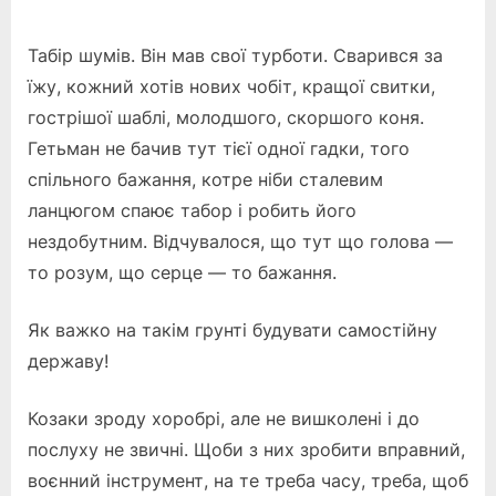
Табір шумів. Він мав свої турботи. Сварився за
їжу, кожний хотів нових чобіт, кращої свитки,
гострішої шаблі, молодшого, скоршого коня.
Гетьман не бачив тут тієї одної гадки, того
спільного бажання, котре ніби сталевим
ланцюгом спаює табор і робить його
нездобутним. Відчувалося, що тут що голова —
то розум, що серце — то бажання.
Як важко на такім грунті будувати самостійну
державу!
Козаки зроду хоробрі, але не вишколені і до
послуху не звичні. Щоби з них зробити вправний,
воєнний інструмент, на те треба часу, треба, щоб