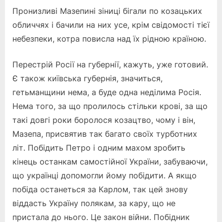
Пронизливі Мазепині зіниці бігали по козацьких
обличчях і бачили на них усе, крім свідомості тієї
небезпеки, котра повисла над їх рідною країною.
Перестрій Росії на губернії, кажуть, уже готовий.
Є також київська губернія, значиться,
гетьманщини нема, а буде одна неділима Росія.
Нема того, за що пролилось стільки крові, за що
такі довгі роки боролося козацтво, чому і він,
Мазепа, присвятив так багато своїх турботних
літ. Побідить Петро і одним махом зробить
кінець останкам самостійної України, забуваючи,
що українці допомогли йому побідити. А якщо
побіда останеться за Карлом, так цей знову
віддасть Україну полякам, за кару, що не
пристала до нього. Це закон війни. Побідник