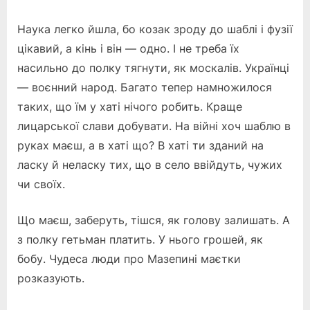
Наука легко йшла, бо козак зроду до шаблі і фузії
цікавий, а кінь і він — одно. І не треба їх
насильно до полку тягнути, як москалів. Українці
— воєнний народ. Багато тепер намножилося
таких, що їм у хаті нічого робить. Краще
лицарської слави добувати. На війні хоч шаблю в
руках маєш, а в хаті що? В хаті ти зданий на
ласку й неласку тих, що в село ввійдуть, чужих
чи своїх.
Що маєш, заберуть, тішся, як голову залишать. А
з полку гетьман платить. У нього грошей, як
бобу. Чудеса люди про Мазепині маєтки
розказують.