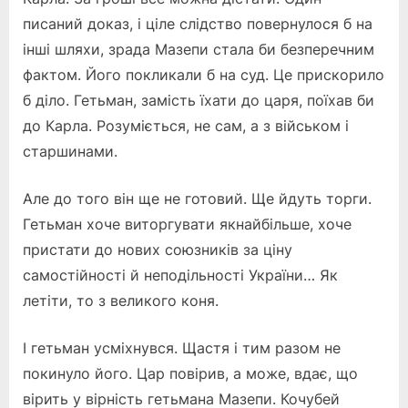
писаний доказ, і ціле слідство повернулося б на
інші шляхи, зрада Мазепи стала би безперечним
фактом. Його покликали б на суд. Це прискорило
б діло. Гетьман, замість їхати до царя, поїхав би
до Карла. Розуміється, не сам, а з військом і
старшинами.
Але до того він ще не готовий. Ще йдуть торги.
Гетьман хоче виторгувати якнайбільше, хоче
пристати до нових союзників за ціну
самостійності й неподільності України… Як
летіти, то з великого коня.
І гетьман усміхнувся. Щастя і тим разом не
покинуло його. Цар повірив, а може, вдає, що
вірить у вірність гетьмана Мазепи. Кочубей