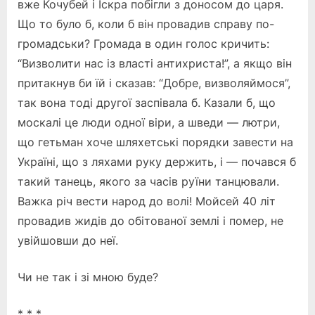
вже Кочубей і Іскра побігли з доносом до царя.
Що то було б, коли б він провадив справу по-
громадськи? Громада в один голос кричить:
“Визволити нас із власті антихриста!”, а якщо він
притакнув би їй і сказав: “Добре, визволяймося”,
так вона тоді другої заспівала б. Казали б, що
москалі це люди одної віри, а шведи — лютри,
що гетьман хоче шляхетські порядки завести на
Україні, що з ляхами руку держить, і — почався б
такий танець, якого за часів руїни танцювали.
Важка річ вести народ до волі! Мойсей 40 літ
провадив жидів до обітованої землі і помер, не
увійшовши до неї.
Чи не так і зі мною буде?
* * *