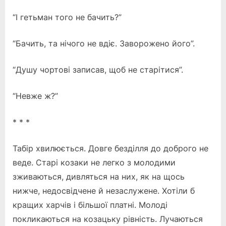
“І гетьман того не бачить?”
“Бачить, та нічого не вдіє. Заворожено його”.
“Душу чортові записав, щоб не старітися”.
“Невже ж?”
* * *
Табір хвилюється. Довге безділля до доброго не
веде. Старі козаки не легко з молодими
зживаються, дивляться на них, як на щось
нижче, недосвідчене й незаслужене. Хотіли б
кращих харчів і більшої платні. Молоді
покликаються на козацьку рівність. Лучаються