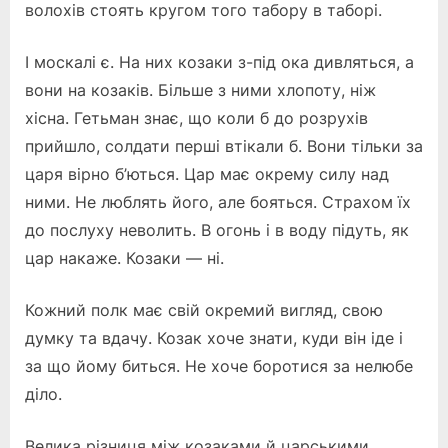
волохів стоять кругом того табору в таборі.
І москалі є. На них козаки з-під ока дивляться, а
вони на козаків. Більше з ними хлопоту, ніж
хісна. Гетьман знає, що коли б до розрухів
прийшло, солдати перші втікали б. Вони тільки за
царя вірно б’ються. Цар має окрему силу над
ними. Не люблять його, але бояться. Страхом їх
до послуху неволить. В огонь і в воду підуть, як
цар накаже. Козаки — ні.
Кожний полк має свій окремий вигляд, свою
думку та вдачу. Козак хоче знати, куди він іде і
за що йому биться. Не хоче боротися за нелюбе
діло.
Велика різниця між козаками й царськими