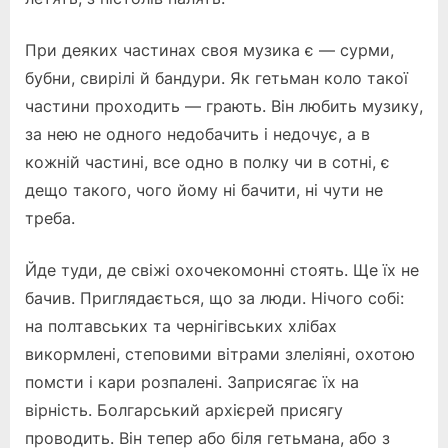
При деяких частинах своя музика є — сурми,
бубни, свирілі й бандури. Як гетьман коло такої
частини проходить — грають. Він любить музику,
за нею не одного недобачить і недочує, а в
кожній частині, все одно в полку чи в сотні, є
дещо такого, чого йому ні бачити, ні чути не
треба.
Йде туди, де свіжі охочекомонні стоять. Ще їх не
бачив. Приглядається, що за люди. Нічого собі:
на полтавських та чернігівських хлібах
викормлені, степовими вітрами злеліяні, охотою
помсти і кари розпалені. Заприсягає їх на
вірність. Болгарський архієрей присягу
проводить. Він тепер або біля гетьмана, або з