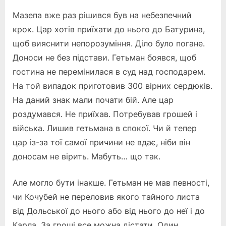
Мазепа вже раз рішився був на небезпечний
крок. Цар хотів приїхати до нього до Батурина,
щоб вияснити непорозуміння. Діло було погане.
Доноси не без підстави. Гетьман боявся, щоб
гостина не перемінилася в суд над господарем.
На той випадок приготовив 300 вірних сердюків.
На даний знак мали почати бій. Але цар
роздумався. Не приїхав. Потребував грошей і
війська. Лишив гетьмана в спокої. Чи й тепер
цар із-за тої самої причини не вдає, ніби він
доносам не вірить. Мабуть… що так.
Але могло бути інакше. Гетьман не мав певності,
чи Кочубей не переловив якого тайного листа
від Дольської до нього або від нього до неї і до
Карла. За гроші все можна дістати. Один