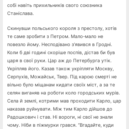
собі навіть прихильників свого союзника
Станіслава.
Скинувши польського короля з престолу, хотів
те саме зробити з Петром. Мало-мало не
повезло йому. Несподівано з’явився в Гродні.
Коли б дві годині скоріше поспів, дістав би був
царя в свої руки. Цар аж до Петербурга утік.
Укріпляв його. Казав також укріпляти Москву,
Серпухів, Можайськ, Твер. Під карою смерті не
вільно було міщанам кидати своїх міст, а за те
селян виганяв на роботи коло городських мурів.
Села й землі, котрими мав проходити Карло, цар
наказав руйнувати. Між тим Карло дійшов до
Радошкович і став. Ні вороги, ні свої не знали
чому. Ніби в піжмурки грався. “Вгадайте, куди