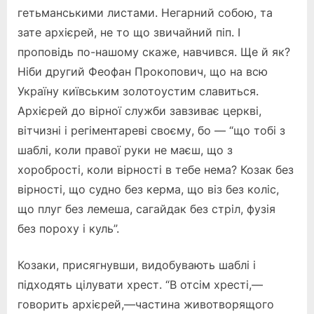
гетьманськими листами. Негарний собою, та
зате архієрей, не то що звичайний піп. І
проповідь по-нашому скаже, навчився. Ще й як?
Ніби другий Феофан Прокопович, що на всю
Україну київським золотоустим славиться.
Архієрей до вірної служби завзиває церкві,
вітчизні і регіментареві своєму, бо — “що тобі з
шаблі, коли правої руки не маєш, що з
хоробрості, коли вірності в тебе нема? Козак без
вірності, що судно без керма, що віз без коліс,
що плуг без лемеша, сагайдак без стріл, фузія
без пороху і куль”.
Козаки, присягнувши, видобувають шаблі і
підходять цілувати хрест. “В отсім хресті,—
говорить архієрей,—частина животворящого