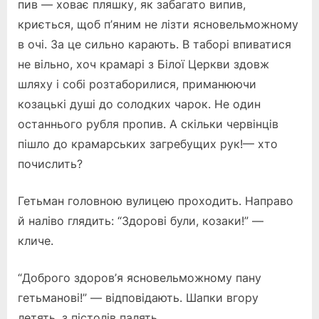
пив — ховає пляшку, як забагато випив,
криється, щоб п’яним не лізти ясновельможному
в очі. За це сильно карають. В таборі впиватися
не вільно, хоч крамарі з Білої Церкви здовж
шляху і собі розтаборилися, приманюючи
козацькі душі до солодких чарок. Не один
останнього рубля пропив. А скільки червінців
пішло до крамарських загребущих рук!— хто
почислить?
Гетьман головною вулицею проходить. Направо
й наліво глядить: “Здорові були, козаки!” —
кличе.
“Доброго здоров’я ясновельможному пану
гетьманові!” — відповідають. Шапки вгору
летять, з пістолів палять.