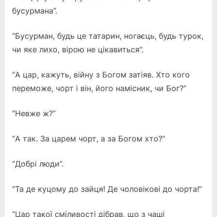
бусурмана”.
“Бусурман, будь це татарин, ногаєць, будь турок,
чи яке лихо, вірою не цікавиться”.
“А цар, кажуть, війну з Богом затіяв. Хто кого
переможе, чорт і він, його намісник, чи Бог?”
“Невже ж?”
“А так. За царем чорт, а за Богом хто?”
“Добрі люди”.
“Та де куцому до зайця! Де чоловікові до чорта!”
“Цар такої сміливості дібрав, що з чаші