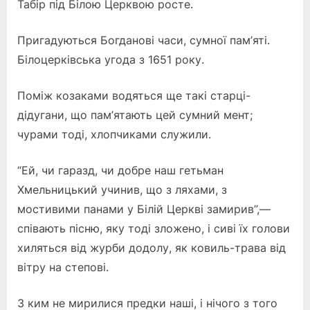
Табір під Білою Церквою росте.
Пригадуються Богданові часи, сумної пам’яті.
Білоцерківська угода з 1651 року.
Поміж козаками водяться ще такі старці-
дідугани, що пам’ятають цей сумний мент;
чурами тоді, хлопчиками служили.
“Ей, чи гаразд, чи добре наш гетьман
Хмельницький учинив, що з ляхами, з
мостивими панами у Білій Церкві замирив”,—
співають пісню, яку тоді зложено, і сиві їх голови
хиляться від журби додолу, як ковиль-трава від
вітру на степові.
З ким не мирилися предки наші, і нічого з того