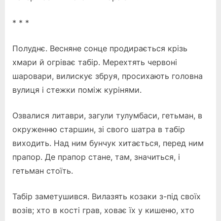
* * *
Полуднє. Весняне сонце продирається крізь
хмари й огріває табір. Мерехтять червоні
шаровари, вилискує збруя, просихають головна
вулиця і стежки поміж курінями.
Озвалися литаври, загули тулумбаси, гетьман, в
окруженню старшин, зі свого шатра в табір
виходить. Над ним бунчук хитається, перед ним
прапор. Де прапор стане, там, значиться, і
гетьман стоїть.
Табір заметушився. Вилазять козаки з-під своїх
возів; хто в кості грав, ховає їх у кишеню, хто