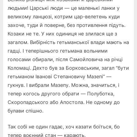
людьми! Царські люди — це маленькі ланки у
великому ланцюзі, котрим цар-велетень куди
захоче, туди й поверне, без противлення підуть.
Козаки не те. У них одиниця не злилася ще з
загалом. Вибірність гетьманської влади мають на
гадці. І теперішнього гетьмана вольними
голосами обирали, після Самойловича на річці
Коломаці. Дехто був за Борковським, загал “бути
гетьманом Іванові Степановичу Мазепі” —
гукнув. І вибрали Мазепу. Можна, значиться, і
тепер когось другого обрати — Полуботка,
Скоропадського або Апостола. Не одному до
булави спішно.
Так собі не один гадає, хоч казати боїться, бо
тепер воєнний стан — карають.