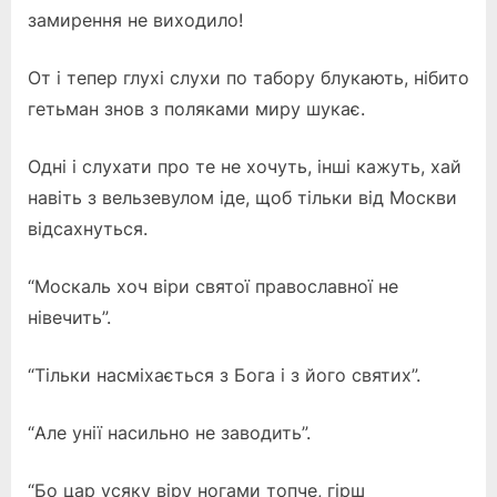
замирення не виходило!
От і тепер глухі слухи по табору блукають, нібито
гетьман знов з поляками миру шукає.
Одні і слухати про те не хочуть, інші кажуть, хай
навіть з вельзевулом іде, щоб тільки від Москви
відсахнуться.
“Москаль хоч віри святої православної не
нівечить”.
“Тільки насміхається з Бога і з його святих”.
“Але унії насильно не заводить”.
“Бо цар усяку віру ногами топче, гірш