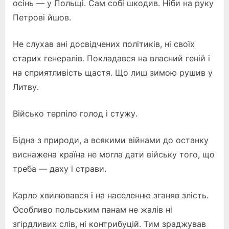
осінь — у Польщі. Сам собі шкодив. Ніби на руку
Петрові йшов.
Не слухав ані досвідчених політиків, ні своїх
старих генералів. Покладався на власний геній і
на сприятливість щастя. Що лиш зимою рушив у
Литву.
Військо терпіло голод і стужу.
Бідна з природи, а всякими війнами до останку
виснажена країна не могла дати війську того, що
треба — даху і страви.
Карло хвилювався і на населенню зганяв злість.
Особливо польським панам не жалів ні
згірдливих слів, ні контрибуцій. Тим зраджував