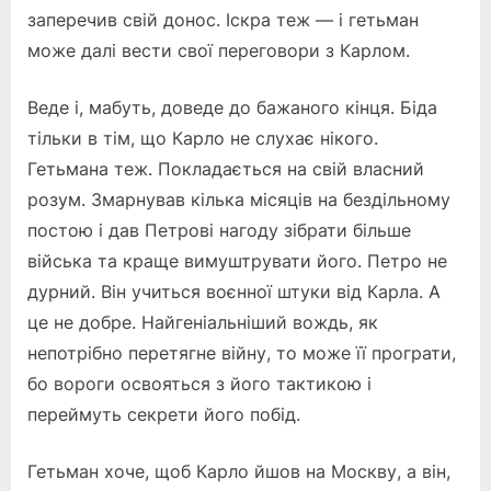
заперечив свій донос. Іскра теж — і гетьман
може далі вести свої переговори з Карлом.
Веде і, мабуть, доведе до бажаного кінця. Біда
тільки в тім, що Карло не слухає нікого.
Гетьмана теж. Покладається на свій власний
розум. Змарнував кілька місяців на бездільному
постою і дав Петрові нагоду зібрати більше
війська та краще вимуштрувати його. Петро не
дурний. Він учиться воєнної штуки від Карла. А
це не добре. Найгеніальніший вождь, як
непотрібно перетягне війну, то може її програти,
бо вороги освояться з його тактикою і
переймуть секрети його побід.
Гетьман хоче, щоб Карло йшов на Москву, а він,