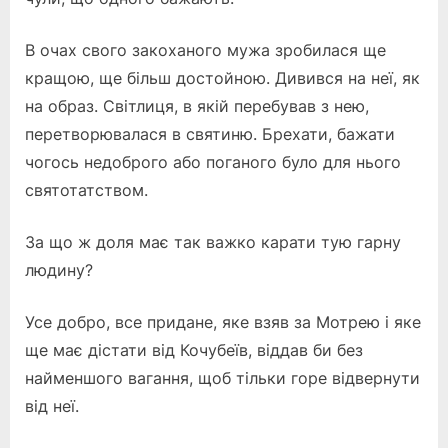
В очах свого закоханого мужа зробилася ще
кращою, ще більш достойною. Дивився на неї, як
на образ. Світлиця, в якій перебував з нею,
перетворювалася в святиню. Брехати, бажати
чогось недоброго або поганого було для нього
святотатством.
За що ж доля має так важко карати тую гарну
людину?
Усе добро, все придане, яке взяв за Мотрею і яке
ще має дістати від Кочубеїв, віддав би без
найменшого вагання, щоб тільки горе відвернути
від неї.