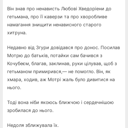
Він знав про ненависть Любові Хведоріени до
гетьмана, про її каверзи та про хворобливе
намагання знищити ненависного старого
хитруна.
Недавно від Згури довідався про донос. Посилав
Мотрю до батьків, потайки сам бачився з
Кочубеєм, благав, заклинав, руки цілував, щоб з
гетьманом примирився,— не помогло. Він, як
хмара, ходив, аж Мотрі жаль було дивитися на
нього.
Тоді вона ніби якоюсь ближчою і сердечнішою
зробилася до нього.
Недоля зближувала їх.