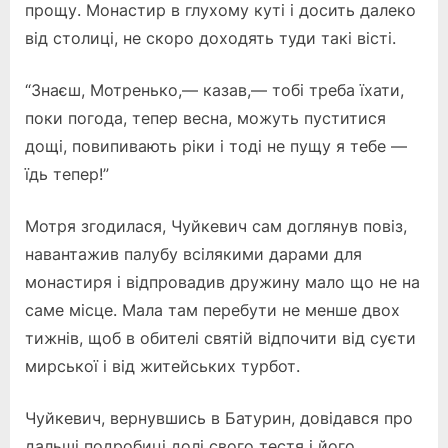
прощу. Монастир в глухому куті і досить далеко
від столиці, не скоро доходять туди такі вісті.
“Знаєш, Мотренько,— казав,— тобі треба їхати,
поки погода, тепер весна, можуть пуститися
дощі, повипивають ріки і тоді не пущу я тебе —
їдь тепер!”
Мотря згодилася, Чуйкевич сам доглянув повіз,
навантажив палубу всілякими дарами для
монастиря і відпровадив дружину мало що не на
саме місце. Мала там перебути не менше двох
тижнів, щоб в обителі святій відпочити від суєти
мирської і від житейських турбот.
Чуйкевич, вернувшись в Батурин, довідався про
дальші подробиці долі свого тестя і його