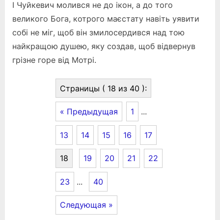
І Чуйкевич молився не до ікон, а до того
великого Бога, котрого маєстату навіть уявити
собі не міг, щоб він змилосердився над тою
найкращою душею, яку создав, щоб відвернув
грізне горе від Мотрі.
Страницы ( 18 из 40 ):
« Предыдущая
1
...
13
14
15
16
17
18
19
20
21
22
23
...
40
Следующая »