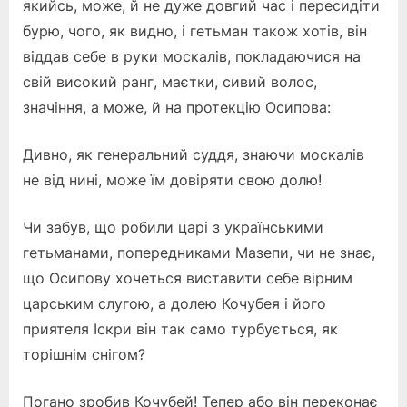
якийсь, може, й не дуже довгий час і пересидіти
бурю, чого, як видно, і гетьман також хотів, він
віддав себе в руки москалів, покладаючися на
свій високий ранг, маєтки, сивий волос,
значіння, а може, й на протекцію Осипова:
Дивно, як генеральний суддя, знаючи москалів
не від нині, може їм довіряти свою долю!
Чи забув, що робили царі з українськими
гетьманами, попередниками Мазепи, чи не знає,
що Осипову хочеться виставити себе вірним
царським слугою, а долею Кочубея і його
приятеля Іскри він так само турбується, як
торішнім снігом?
Погано зробив Кочубей! Тепер або він переконає