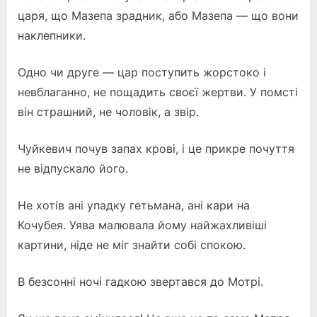
царя, що Мазепа зрадник, або Мазепа — що вони
наклепники.
Одно чи друге — цар поступить жорстоко і
невблаганно, не пощадить своєї жертви. У помсті
він страшний, не чоловік, а звір.
Чуйкевич почув запах крові, і це прикре почуття
не відпускало його.
Не хотів ані упадку гетьмана, ані кари на
Кочубея. Уява малювала йому найжахливіші
картини, ніде не міг знайти собі спокою.
В безсонні ночі гадкою звертався до Мотрі.