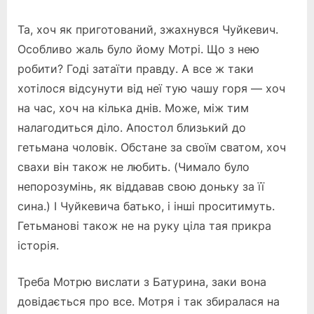
Та, хоч як приготований, зжахнувся Чуйкевич.
Особливо жаль було йому Мотрі. Що з нею
робити? Годі затаїти правду. А все ж таки
хотілося відсунути від неї тую чашу горя — хоч
на час, хоч на кілька днів. Може, між тим
налагодиться діло. Апостол близький до
гетьмана чоловік. Обстане за своїм сватом, хоч
свахи він також не любить. (Чимало було
непорозумінь, як віддавав свою доньку за її
сина.) І Чуйкевича батько, і інші проситимуть.
Гетьманові також не на руку ціла тая прикра
історія.
Треба Мотрю вислати з Батурина, заки вона
довідається про все. Мотря і так збиралася на