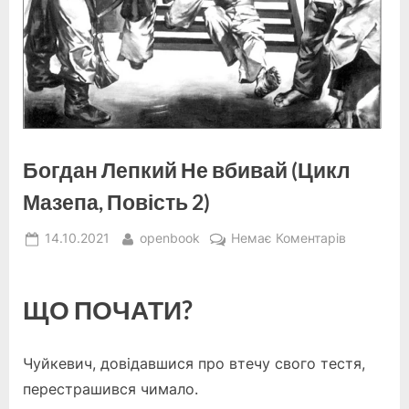
Богдан Лепкий Не вбивай (Цикл
Мазепа, Повість 2)
Posted
By
до
14.10.2021
openbook
Немає Коментарів
on
Богдан
Лепкий
Не
ЩО ПОЧАТИ?
вбивай
(Цикл
Чуйкевич, довідавшися про втечу свого тестя,
Мазепа,
Повість
перестрашився чимало.
2)