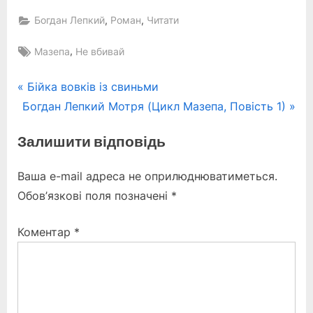
,
,
Богдан Лепкий
Роман
Читати
Tags:
,
Мазепа
Не вбивай
Навігація
P
Бійка вовків із свиньми
N
r
Богдан Лепкий Мотря (Цикл Мазепа, Повість 1)
записів
e
e
Залишити відповідь
x
v
t
i
Ваша e-mail адреса не оприлюднюватиметься.
P
o
Обов’язкові поля позначені
*
o
u
s
s
Коментар
*
t
P
:
o
s
t