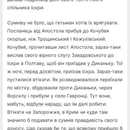
спільника Іскри.
Сумніву не було, що гетьман хотів їх врятувати.
Посланець від Апостола прибув до Кочубея
скоріше, ніж Трощинський і Кожухівський.
Кочубей, прочитавши лист Апостола, зараз-таки
вислав свого вірного слугу Завадовського до
Іскри в Полтаву, щоб він приїздив у Диканьку. Тої
ж ночі, перед досвітом, приїхав Іскра. Зараз-таки
пустилися втікати. Як розвиднювалося переїхали
по містку, збудованім проти Диканьки, через
Ворсклу і прибули у село Гавронці. Тут вони,
мабуть, відбули нараду, що їм далі робити.
Втікати на Запорожжя, в Крим чи куди там
значило б подавати в сумнів правдивість свого
доносу. Цар сказав би те, що всякому прийшло б