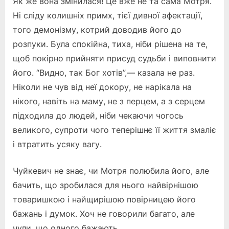
Як же вона змінилася! Це вже не та сама Мотря.
Ні сліду колишніх примх, тієї дивної афектації,
того демонізму, котрий доводив його до
розпуки. Була спокійна, тиха, ніби рішена на те,
щоб покірно прийняти присуд судьби і виповнити
його. “Видно, так Бог хотів”,— казала не раз.
Ніколи не чув від неї докору, не нарікала на
нікого, навіть на маму, не з перцем, а з серцем
підходила до людей, ніби чекаючи чогось
великого, супроти чого теперішнє її життя змаліє
і втратить усяку вагу.
Чуйкевич не знає, чи Мотря полюбила його, але
бачить, що зробилася для нього найвірнішою
товаришкою і найщирішою повірницею його
бажань і думок. Хоч не говорили багато, але
чули, що одного бажають.