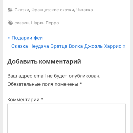
,
,
Сказки
Французские сказки
Читалка
Tags:
,
сказки
Шарль Перро
Навигация
P
Подарки феи
N
r
Сказка Неудача Братца Волка Джоэль Харрис
по
e
e
Добавить комментарий
записям
x
v
t
i
Ваш адрес email не будет опубликован.
P
o
Обязательные поля помечены
*
o
u
s
s
Комментарий
*
t
P
:
o
s
t