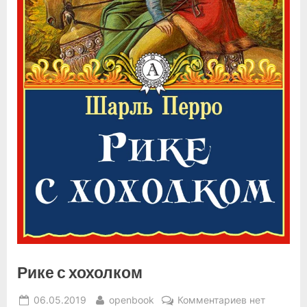
Рике с хохолком
Posted
By
к
06.05.2019
openbook
Комментариев
нет