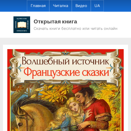
Skip
Главная
Читалка
Видео
UA
to
content
Открытая книга
Скачать книги бесплатно или читать онлайн