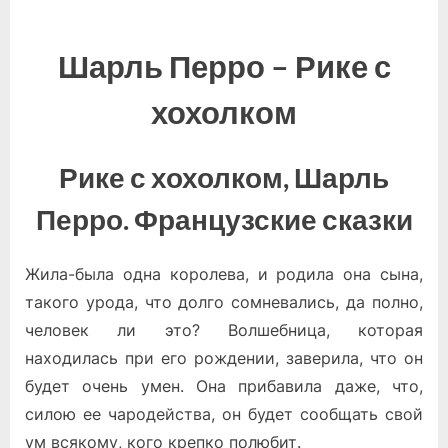
on
записи
Рике
Шарль Перро – Рике с
с
хохолком
хохолком
Рике с хохолком, Шарль
Перро. Французские сказки
Жила-была одна королева, и родила она сына,
такого урода, что долго сомневались, да полно,
человек ли это? Волшебница, которая
находилась при его рождении, заверила, что он
будет очень умен. Она прибавила даже, что,
силою ее чародейства, он будет сообщать свой
ум всякому, кого крепко полюбит.