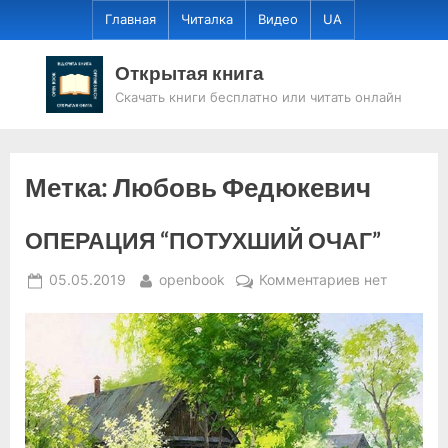
Skip
Главная
Читалка
Видео
UA
to
content
Открытая книга
Скачать книги бесплатно или читать онлайн
Метка:
Любовь Федюкевич
ОПЕРАЦИЯ “ПОТУХШИЙ ОЧАГ”
Posted
By
к
05.05.2019
openbook
Комментариев
нет
on
записи
ОПЕРАЦИЯ
“ПОТУХШИЙ
ОЧАГ”